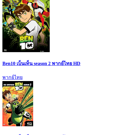
Ben10 เบ็นเท็น season 2 พากย์ไทย HD
พากย์ไทย