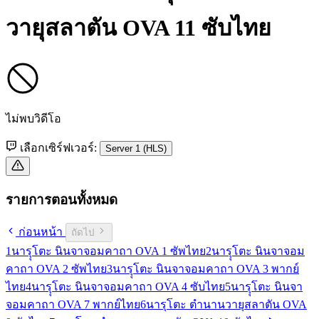
วายุสลาตัน OVA 11 ซับไทย
ไม่พบวิดีโอ
เลือกเซิร์ฟเวอร์:
Server 1 (HLS)
รายการตอนทั้งหมด
ก่อนหน้า
ถัดไป
1
นารุุโตะ นินจาจอมคาถา OVA 1 ซัพไทย
2
นารุุโตะ นินจาจอม
คาถา OVA 2 ซัพไทย
3
นารุุโตะ นินจาจอมคาถา OVA 3 พากย์
ไทย
4
นารุุโตะ นินจาจอมคาถา OVA 4 ซับไทย
5
นารุุโตะ นินจา
จอมคาถา OVA 7 พากย์ไทย
6
นารุโตะ ตำนานวายุสลาตัน OVA