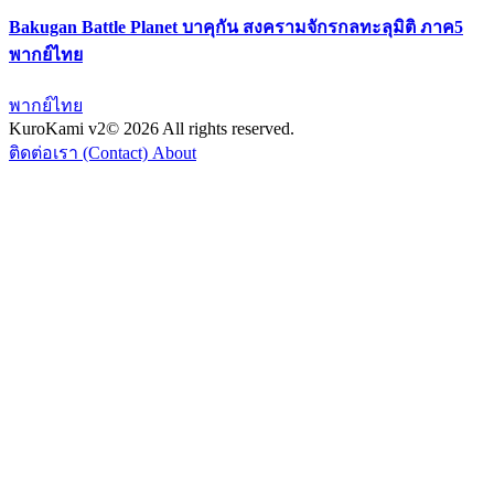
Bakugan Battle Planet บาคุกัน สงครามจักรกลทะลุมิติ ภาค5
พากย์ไทย
พากย์ไทย
KuroKami
v2
© 2026 All rights reserved.
ติดต่อเรา (Contact)
About