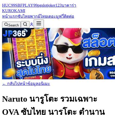
HUC99
SBFPLAY99
pgslot
joker123
บาคาร่า
KURO
KAMI
หน้าแรก
ซับไทย
พากย์ไทย
เดอะมูฟวี่
ติดต่อ
Search
← กลับไปหน้าข้อมูลอนิเมะ
Naruto นารูโตะ รวมเฉพาะ
OVA ซับไทย
นารุโตะ ตำนาน