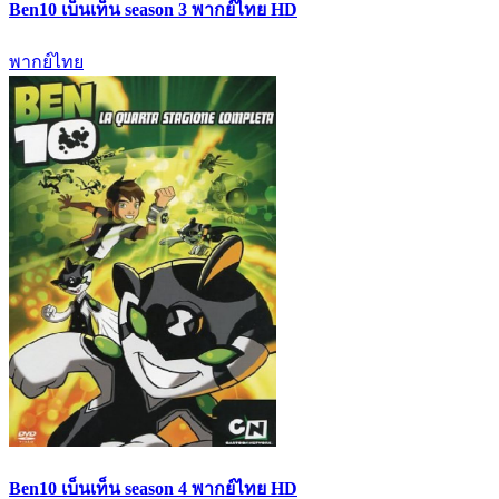
Ben10 เบ็นเท็น season 3 พากย์ไทย HD
พากย์ไทย
Ben10 เบ็นเท็น season 4 พากย์ไทย HD