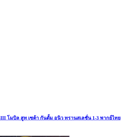
II โมบิล สูท เซต้า กันดั้ม อนิว ทรานสเลชั่น 1-3 พากย์ไทย