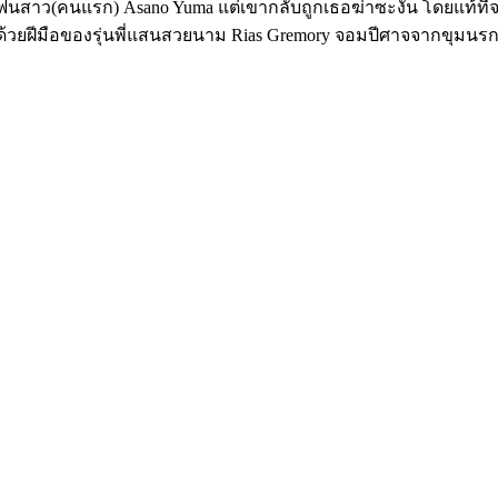
ับแฟนสาว(คนแรก) Asano Yuma แต่เขากลับถูกเธอฆ่าซะงั้น โดยแท้ที่จ
าจด้วยฝีมือของรุ่นพี่แสนสวยนาม Rias Gremory จอมปีศาจจากขุมนรก Is