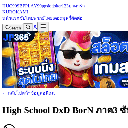
HUC99
SBFPLAY99
pgslot
joker123
บาคาร่า
KURO
KAMI
หน้าแรก
ซับไทย
พากย์ไทย
เดอะมูฟวี่
ติดต่อ
Search
← กลับไปหน้าข้อมูลอนิเมะ
High School DxD BorN ภาค3 ซ