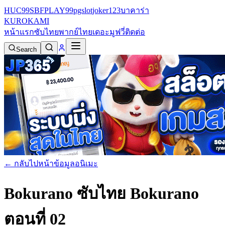
HUC99
SBFPLAY99
pgslot
joker123
บาคาร่า
KURO
KAMI
หน้าแรก
ซับไทย
พากย์ไทย
เดอะมูฟวี่
ติดต่อ
Search
← กลับไปหน้าข้อมูลอนิเมะ
Bokurano ซับไทย
Bokurano
ตอนที่ 02