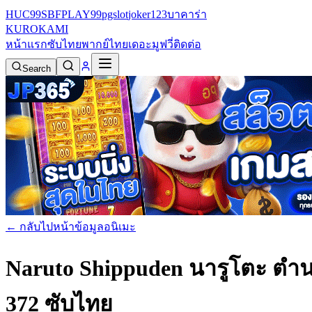
HUC99
SBFPLAY99
pgslot
joker123
บาคาร่า
KURO
KAMI
หน้าแรก
ซับไทย
พากย์ไทย
เดอะมูฟวี่
ติดต่อ
Search
← กลับไปหน้าข้อมูลอนิเมะ
Naruto Shippuden นารูโตะ ตำน
372 ซับไทย