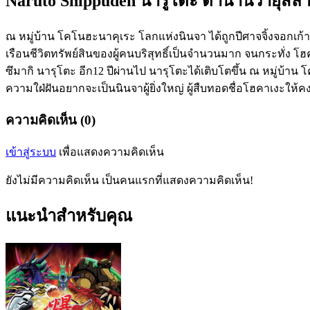
Naruto Shippuden นารูโตะ ตำนานวายุสลาตั
ณ หมู่บ้าน โคโนฮะนาคุเระ โลกแห่งนินจา ได้ถูกปีศาจจิ้งจอกเก
เรือนชีวิตทรัพย์สินของผู้คนบริสุทธิ์เป็นจำนวนมาก จนกระทั่ง โ
ซึมากิ นารุโตะ อีก12 ปีผ่านไป นารุโตะได้เติบโตขึ้น ณ หมู่บ้าน
ความใฝ่ฝันอยากจะเป็นนินจาผู้ยิ่งใหญ่ ผู้สืบทอดชื่อโฮคาเงะให้คง
ความคิดเห็น (0)
เข้าสู่ระบบ
เพื่อแสดงความคิดเห็น
ยังไม่มีความคิดเห็น เป็นคนแรกที่แสดงความคิดเห็น!
แนะนำสำหรับคุณ