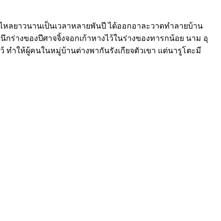
ารหลับไหลยาวนานเป็นเวลาหลายพันปี ได้ออกอาละวาดทำลายบ้าน
รผนึกร่างของปีศาจจิ้งจอกเก้าหางไว้ในร่างของทารกน้อย นาม อุ
้ ทำให้ผู้คนในหมู่บ้านต่างพากันรังเกียจตัวเขา แต่นารูโตะมี