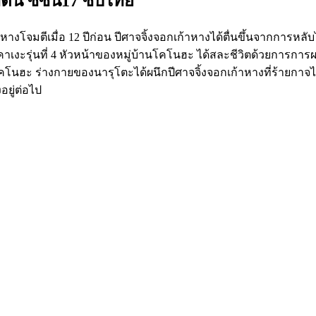
น ซีซั้น17 ซับไทย
้าหางโจมตีเมื่อ 12 ปีก่อน ปีศาจจิ้งจอกเก้าหางได้ตื่นขึ้นจากก
ฮคาเงะรุ่นที่ 4 หัวหน้าของหมู่บ้านโคโนฮะ ได้สละชีวิตด้วยการกา
 โคโนฮะ ร่างกายของนารุโตะได้ผนึกปีศาจจิ้งจอกเก้าหางที่ร้ายกาจไว
อยู่ต่อไป