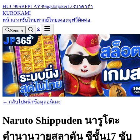
HUC99
SBFPLAY99
pgslot
joker123
บาคาร่า
KURO
KAMI
หน้าแรก
ซับไทย
พากย์ไทย
เดอะมูฟวี่
ติดต่อ
Search
← กลับไปหน้าข้อมูลอนิเมะ
Naruto Shippuden นารูโตะ
ตำนานวายุสลาตัน ซีซั้น17 ซับ