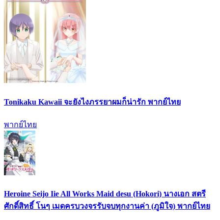
Tonikaku Kawaii จะยังไงภรรยาผมก็น่ารัก พากย์ไทย
พากย์ไทย
Heroine Seijo Iie All Works Maid desu (Hokori) นางเอก สตรี
ศักดิ์สิทธิ์ โนๆ เมดครบวงจรรับจบทุกงานค่า (ภูมิใจ) พากย์ไทย