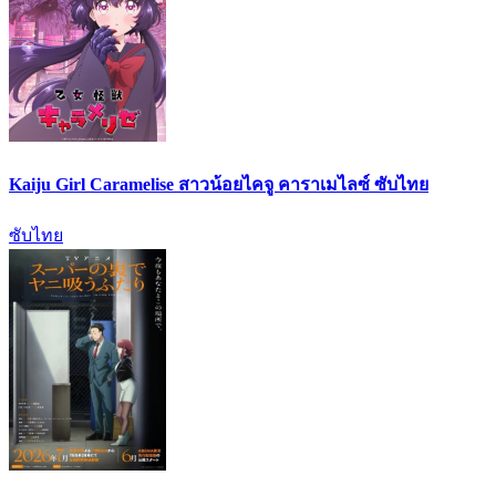
Kaiju Girl Caramelise สาวน้อยไคจู คาราเมไลซ์ ซับไทย
ซับไทย