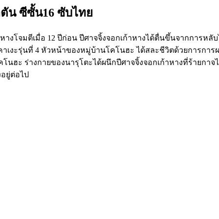
น ซีซั้น16 ซับไทย
้าหางโจมตีเมื่อ 12 ปีก่อน ปีศาจจิ้งจอกเก้าหางได้ตื่นขึ้นจากก
ฮคาเงะรุ่นที่ 4 หัวหน้าของหมู่บ้านโคโนฮะ ได้สละชีวิตด้วยการกา
 โคโนฮะ ร่างกายของนารุโตะได้ผนึกปีศาจจิ้งจอกเก้าหางที่ร้ายกาจไว
อยู่ต่อไป