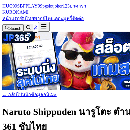
HUC99
SBFPLAY99
pgslot
joker123
บาคาร่า
KURO
KAMI
หน้าแรก
ซับไทย
พากย์ไทย
เดอะมูฟวี่
ติดต่อ
Search
← กลับไปหน้าข้อมูลอนิเมะ
Naruto Shippuden นารูโตะ ตำน
361 ซับไทย