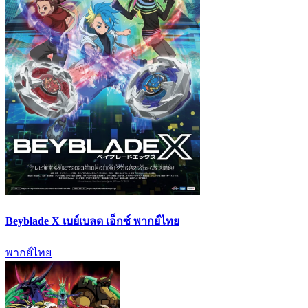
Beyblade X เบย์เบลด เอ็กซ์ พากย์ไทย
พากย์ไทย