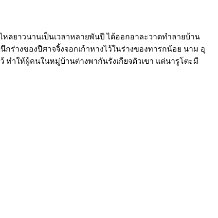
ารหลับไหลยาวนานเป็นเวลาหลายพันปี ได้ออกอาละวาดทำลายบ้าน
รผนึกร่างของปีศาจจิ้งจอกเก้าหางไว้ในร่างของทารกน้อย นาม อุ
้ ทำให้ผู้คนในหมู่บ้านต่างพากันรังเกียจตัวเขา แต่นารูโตะมี