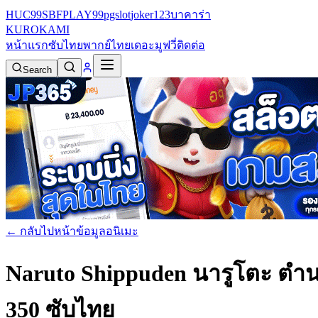
HUC99
SBFPLAY99
pgslot
joker123
บาคาร่า
KURO
KAMI
หน้าแรก
ซับไทย
พากย์ไทย
เดอะมูฟวี่
ติดต่อ
Search
← กลับไปหน้าข้อมูลอนิเมะ
Naruto Shippuden นารูโตะ ตำน
350 ซับไทย