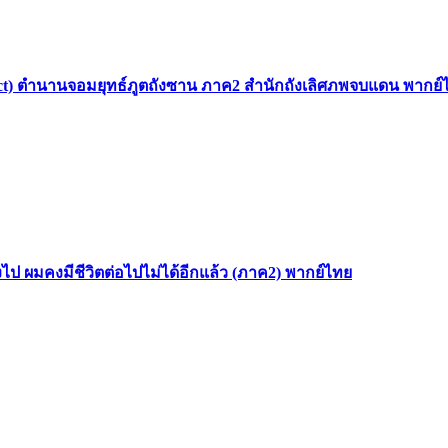
 Sect) ตำนานจอมยุทธ์ภูตถังซาน ภาค2 สำนักถังเลิศภพจบแดน พากย์
ไป ผมคงมีชีวิตต่อไปไม่ได้อีกแล้ว (ภาค2) พากย์ไทย