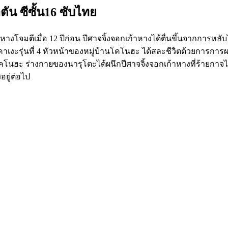
น ซีซั้น16 ซับไทย
้าหางโจมตีเมื่อ 12 ปีก่อน ปีศาจจิ้งจอกเก้าหางได้ตื่นขึ้นจากก
ฮคาเงะรุ่นที่ 4 หัวหน้าของหมู่บ้านโคโนฮะ ได้สละชีวิตด้วยการกา
 โคโนฮะ ร่างกายของนารุโตะได้ผนึกปีศาจจิ้งจอกเก้าหางที่ร้ายกาจไว
อยู่ต่อไป