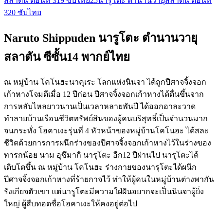
สลาตัน ตอนที่ 319 ซับไทย
25
นารูโตะ ตำนานวายุสลาตัน ตอนที่
320 ซับไทย
Naruto Shippuden นารูโตะ ตำนานวายุ
สลาตัน ซีซั้น14 พากย์ไทย
ณ หมู่บ้าน โคโนฮะนาคุเระ โลกแห่งนินจา ได้ถูกปีศาจจิ้งจอก
เก้าหางโจมตีเมื่อ 12 ปีก่อน ปีศาจจิ้งจอกเก้าหางได้ตื่นขึ้นจาก
การหลับไหลยาวนานเป็นเวลาหลายพันปี ได้ออกอาละวาด
ทำลายบ้านเรือนชีวิตทรัพย์สินของผู้คนบริสุทธิ์เป็นจำนวนมาก
จนกระทั่ง โฮคาเงะรุ่นที่ 4 หัวหน้าของหมู่บ้านโคโนฮะ ได้สละ
ชีวิตด้วยการการผนึกร่างของปีศาจจิ้งจอกเก้าหางไว้ในร่างของ
ทารกน้อย นาม อุซึมากิ นารุโตะ อีก12 ปีผ่านไป นารุโตะได้
เติบโตขึ้น ณ หมู่บ้าน โคโนฮะ ร่างกายของนารุโตะได้ผนึก
ปีศาจจิ้งจอกเก้าหางที่ร้ายกาจไว้ ทำให้ผู้คนในหมู่บ้านต่างพากัน
รังเกียจตัวเขา แต่นารูโตะมีความใฝ่ฝันอยากจะเป็นนินจาผู้ยิ่ง
ใหญ่ ผู้สืบทอดชื่อโฮคาเงะให้คงอยู่ต่อไป