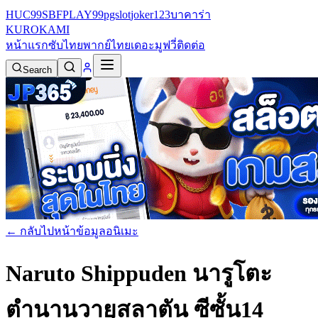
HUC99
SBFPLAY99
pgslot
joker123
บาคาร่า
KURO
KAMI
หน้าแรก
ซับไทย
พากย์ไทย
เดอะมูฟวี่
ติดต่อ
Search
← กลับไปหน้าข้อมูลอนิเมะ
Naruto Shippuden นารูโตะ
ตำนานวายุสลาตัน ซีซั้น14