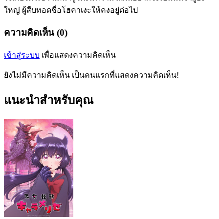
ใหญ่ ผู้สืบทอดชื่อโฮคาเงะให้คงอยู่ต่อไป
ความคิดเห็น (0)
เข้าสู่ระบบ
เพื่อแสดงความคิดเห็น
ยังไม่มีความคิดเห็น เป็นคนแรกที่แสดงความคิดเห็น!
แนะนำสำหรับคุณ