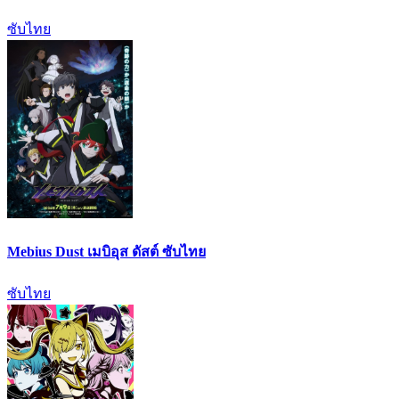
ซับไทย
Mebius Dust เมบิอุส ดัสต์ ซับไทย
ซับไทย