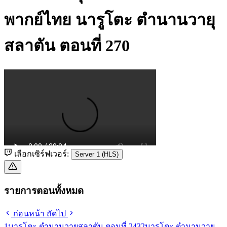
พากย์ไทย
นารูโตะ ตำนานวายุ
สลาตัน ตอนที่ 270
เลือกเซิร์ฟเวอร์:
Server 1 (HLS)
รายการตอนทั้งหมด
ก่อนหน้า
ถัดไป
1
นารูโตะ ตำนานวายุสลาตัน ตอนที่ 243
2
นารูโตะ ตำนานวายุ