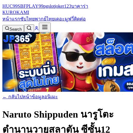
HUC99
SBFPLAY99
pgslot
joker123
บาคาร่า
KURO
KAMI
หน้าแรก
ซับไทย
พากย์ไทย
เดอะมูฟวี่
ติดต่อ
Search
← กลับไปหน้าข้อมูลอนิเมะ
Naruto Shippuden นารูโตะ
ตำนานวายุสลาตัน ซีซั้น12