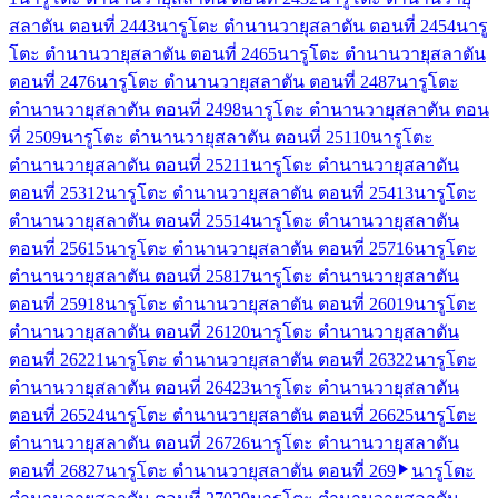
สลาตัน ตอนที่ 244
3
นารูโตะ ตำนานวายุสลาตัน ตอนที่ 245
4
นารู
โตะ ตำนานวายุสลาตัน ตอนที่ 246
5
นารูโตะ ตำนานวายุสลาตัน
ตอนที่ 247
6
นารูโตะ ตำนานวายุสลาตัน ตอนที่ 248
7
นารูโตะ
ตำนานวายุสลาตัน ตอนที่ 249
8
นารูโตะ ตำนานวายุสลาตัน ตอน
ที่ 250
9
นารูโตะ ตำนานวายุสลาตัน ตอนที่ 251
10
นารูโตะ
ตำนานวายุสลาตัน ตอนที่ 252
11
นารูโตะ ตำนานวายุสลาตัน
ตอนที่ 253
12
นารูโตะ ตำนานวายุสลาตัน ตอนที่ 254
13
นารูโตะ
ตำนานวายุสลาตัน ตอนที่ 255
14
นารูโตะ ตำนานวายุสลาตัน
ตอนที่ 256
15
นารูโตะ ตำนานวายุสลาตัน ตอนที่ 257
16
นารูโตะ
ตำนานวายุสลาตัน ตอนที่ 258
17
นารูโตะ ตำนานวายุสลาตัน
ตอนที่ 259
18
นารูโตะ ตำนานวายุสลาตัน ตอนที่ 260
19
นารูโตะ
ตำนานวายุสลาตัน ตอนที่ 261
20
นารูโตะ ตำนานวายุสลาตัน
ตอนที่ 262
21
นารูโตะ ตำนานวายุสลาตัน ตอนที่ 263
22
นารูโตะ
ตำนานวายุสลาตัน ตอนที่ 264
23
นารูโตะ ตำนานวายุสลาตัน
ตอนที่ 265
24
นารูโตะ ตำนานวายุสลาตัน ตอนที่ 266
25
นารูโตะ
ตำนานวายุสลาตัน ตอนที่ 267
26
นารูโตะ ตำนานวายุสลาตัน
ตอนที่ 268
27
นารูโตะ ตำนานวายุสลาตัน ตอนที่ 269
นารูโตะ