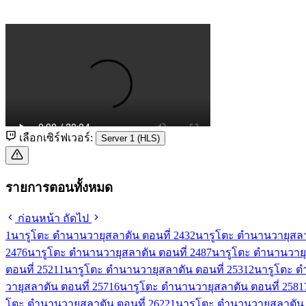
เลือกเซิร์ฟเวอร์:
Server 1 (HLS)
รายการตอนทั้งหมด
ก่อนหน้า
ถัดไป
1
นารูโตะ ตำนานวายุสลาตัน ตอนที่ 243
2
นารูโตะ ตำนานวายุสลาต
247
6
นารูโตะ ตำนานวายุสลาตัน ตอนที่ 248
7
นารูโตะ ตำนานวายุ
ตอนที่ 252
11
นารูโตะ ตำนานวายุสลาตัน ตอนที่ 253
12
นารูโตะ ต
วายุสลาตัน ตอนที่ 257
16
นารูโตะ ตำนานวายุสลาตัน ตอนที่ 258
1
โตะ ตำนานวายุสลาตัน ตอนที่ 262
21
นารูโตะ ตำนานวายุสลาตัน 