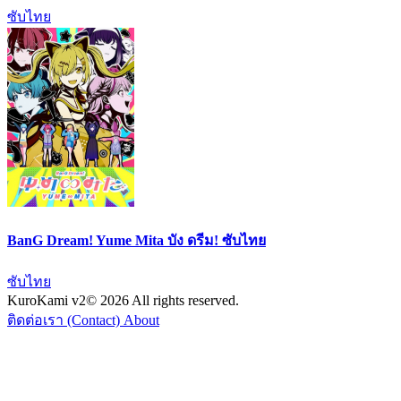
ซับไทย
BanG Dream! Yume Mita บัง ดรีม! ซับไทย
ซับไทย
KuroKami
v2
© 2026 All rights reserved.
ติดต่อเรา (Contact)
About