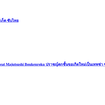
เก็ต ซับไทย
eat Majutsushi Boukenroku ปราชญ์ตกชั้นขอเกิดใหม่เป็นเทพซ่า 