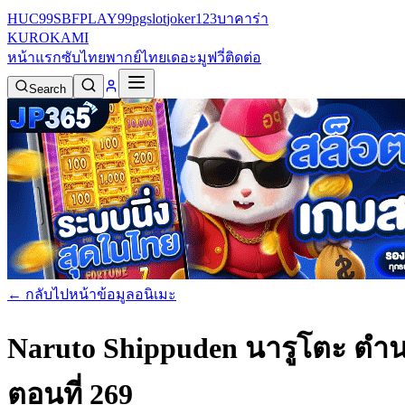
HUC99
SBFPLAY99
pgslot
joker123
บาคาร่า
KURO
KAMI
หน้าแรก
ซับไทย
พากย์ไทย
เดอะมูฟวี่
ติดต่อ
Search
← กลับไปหน้าข้อมูลอนิเมะ
Naruto Shippuden นารูโตะ ตำน
ตอนที่ 269