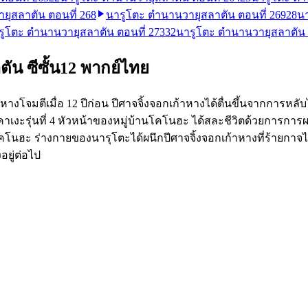
ยุสลาตัน ตอนที่ 268
นารูโตะ ตำนานวายุสลาตัน ตอนที่ 269
28
นา
รูโตะ ตำนานวายุสลาตัน ตอนที่ 273
32
นารูโตะ ตำนานวายุสลาตัน 
ัน ซีซั้น12 พากย์ไทย
้าหางโจมตีเมื่อ 12 ปีก่อน ปีศาจจิ้งจอกเก้าหางได้ตื่นขึ้นจากก
ฮคาเงะรุ่นที่ 4 หัวหน้าของหมู่บ้านโคโนฮะ ได้สละชีวิตด้วยการกา
 โคโนฮะ ร่างกายของนารุโตะได้ผนึกปีศาจจิ้งจอกเก้าหางที่ร้ายกาจไว
อยู่ต่อไป