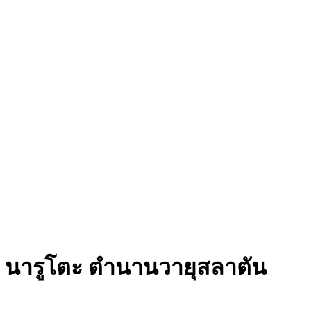
ย
นารูโตะ ตำนานวายุสลาตัน