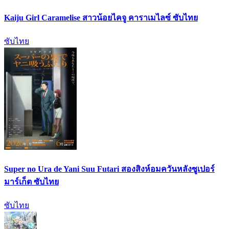
Kaiju Girl Caramelise สาวน้อยไคจู คาราเมไลซ์ ซับไทย
ซับไทย
Super no Ura de Yani Suu Futari สองสิงห์อมควันหลังซูเปอร์
มาร์เก็ต ซับไทย
ซับไทย