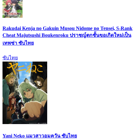
Rakudai Kenja no Gakuin Musou Nidome no Tensei, S-Rank
Cheat Majutsushi Boukenroku ปราชญ์ตกชั้นขอเกิดใหม่เป็น
เทพซ่า ซับไทย
ซับไทย
Yani Neko แมวสาวอมควัน ซับไทย