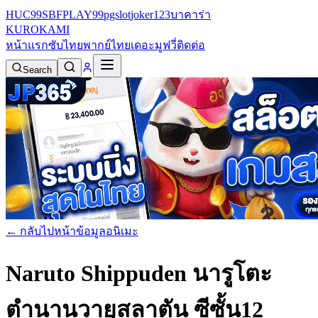
HUC99
SBFPLAY99
pgslot
joker123
บาคาร่า
KURO
KAMI
หน้าแรก
ซับไทย
พากย์ไทย
เดอะมูฟวี่
ติดต่อ
Search
← กลับไปหน้าข้อมูลอนิเมะ
Naruto Shippuden นารูโตะ
ตำนานวายุสลาตัน ซีซั้น12