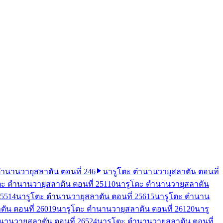
ำนานวายุสลาตัน ตอนที่ 246
นารูโตะ ตำนานวายุสลาตัน ตอนที่
ตะ ตำนานวายุสลาตัน ตอนที่ 251
10
นารูโตะ ตำนานวายุสลาตัน
255
14
นารูโตะ ตำนานวายุสลาตัน ตอนที่ 256
15
นารูโตะ ตำนาน
ัน ตอนที่ 260
19
นารูโตะ ตำนานวายุสลาตัน ตอนที่ 261
20
นารู
นานวายุสลาตัน ตอนที่ 265
24
นารูโตะ ตำนานวายุสลาตัน ตอนที่