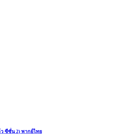
 ซีซั่น 2) พากย์ไทย