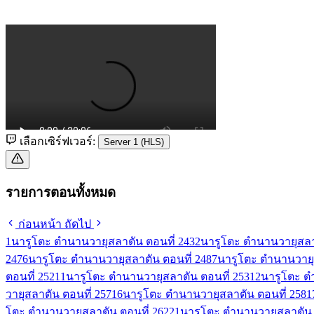
เลือกเซิร์ฟเวอร์:
Server 1 (HLS)
รายการตอนทั้งหมด
ก่อนหน้า
ถัดไป
1
นารูโตะ ตำนานวายุสลาตัน ตอนที่ 243
2
นารูโตะ ตำนานวายุสลาต
247
6
นารูโตะ ตำนานวายุสลาตัน ตอนที่ 248
7
นารูโตะ ตำนานวายุ
ตอนที่ 252
11
นารูโตะ ตำนานวายุสลาตัน ตอนที่ 253
12
นารูโตะ ต
วายุสลาตัน ตอนที่ 257
16
นารูโตะ ตำนานวายุสลาตัน ตอนที่ 258
1
โตะ ตำนานวายุสลาตัน ตอนที่ 262
21
นารูโตะ ตำนานวายุสลาตัน 