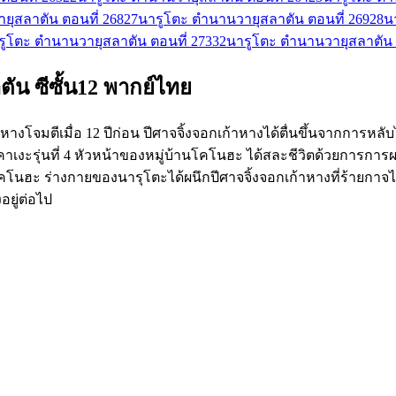
ยุสลาตัน ตอนที่ 268
27
นารูโตะ ตำนานวายุสลาตัน ตอนที่ 269
28
น
รูโตะ ตำนานวายุสลาตัน ตอนที่ 273
32
นารูโตะ ตำนานวายุสลาตัน 
ัน ซีซั้น12 พากย์ไทย
้าหางโจมตีเมื่อ 12 ปีก่อน ปีศาจจิ้งจอกเก้าหางได้ตื่นขึ้นจากก
ฮคาเงะรุ่นที่ 4 หัวหน้าของหมู่บ้านโคโนฮะ ได้สละชีวิตด้วยการกา
 โคโนฮะ ร่างกายของนารุโตะได้ผนึกปีศาจจิ้งจอกเก้าหางที่ร้ายกาจไว
อยู่ต่อไป