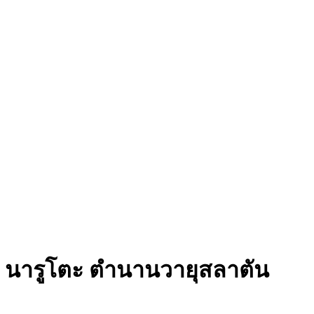
ย
นารูโตะ ตำนานวายุสลาตัน