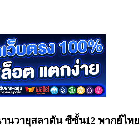
านวายุสลาตัน ซีซั้น12 พากย์ไท