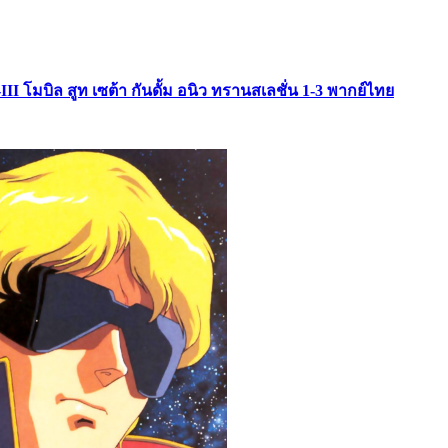
II โมบิล สูท เซต้า กันดั้ม อนิว ทรานสเลชั่น 1-3 พากย์ไทย