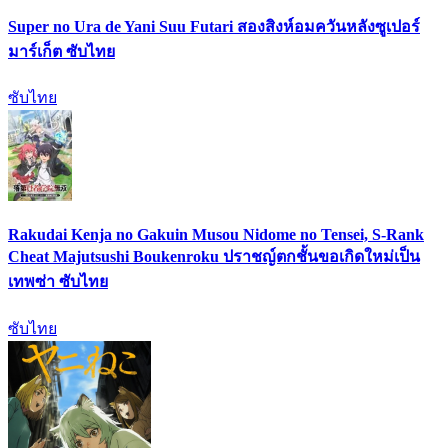
Super no Ura de Yani Suu Futari สองสิงห์อมควันหลังซูเปอร์
มาร์เก็ต ซับไทย
ซับไทย
Rakudai Kenja no Gakuin Musou Nidome no Tensei, S-Rank
Cheat Majutsushi Boukenroku ปราชญ์ตกชั้นขอเกิดใหม่เป็น
เทพซ่า ซับไทย
ซับไทย