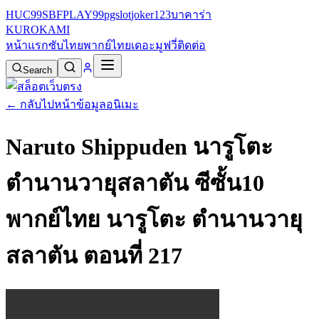
HUC99
SBFPLAY99
pgslot
joker123
บาคาร่า
KURO
KAMI
หน้าแรก
ซับไทย
พากย์ไทย
เดอะมูฟวี่
ติดต่อ
Search
← กลับไปหน้าข้อมูลอนิเมะ
Naruto Shippuden นารูโตะ
ตำนานวายุสลาตัน ซีซั้น10
พากย์ไทย
นารูโตะ ตำนานวายุ
สลาตัน ตอนที่ 217