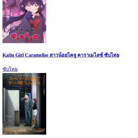
Kaiju Girl Caramelise สาวน้อยไคจู คาราเมไลซ์ ซับไทย
ซับไทย