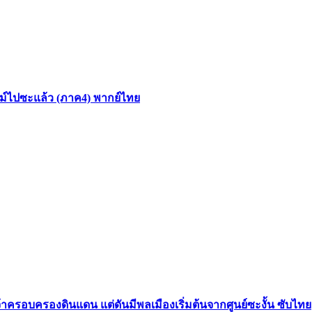
สไลม์ไปซะแล้ว (ภาค4) พากย์ไทย
้าครอบครองดินแดน แต่ดันมีพลเมืองเริ่มต้นจากศูนย์ซะงั้น ซับไทย