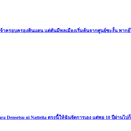
เจ้าครอบครองดินแดน แต่ดันมีพลเมืองเริ่มต้นจากศูนย์ซะงั้น พากย
ttara Densetsu ni Natteita ตรงนี้ให้ฉันจัดการเอง แต่พอ 10 ปีผ่า