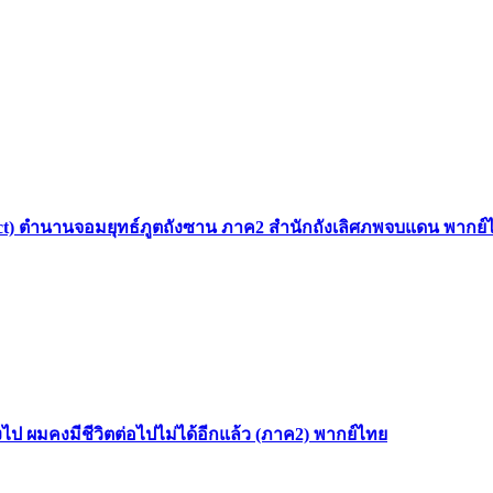
 Sect) ตำนานจอมยุทธ์ภูตถังซาน ภาค2 สำนักถังเลิศภพจบแดน พากย์
ไป ผมคงมีชีวิตต่อไปไม่ได้อีกแล้ว (ภาค2) พากย์ไทย