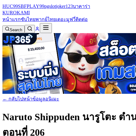
HUC99
SBFPLAY99
pgslot
joker123
บาคาร่า
KURO
KAMI
หน้าแรก
ซับไทย
พากย์ไทย
เดอะมูฟวี่
ติดต่อ
Search
← กลับไปหน้าข้อมูลอนิเมะ
Naruto Shippuden นารูโตะ ตำน
ตอนที่ 206