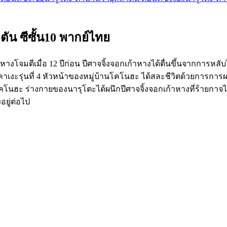
ัน ซีซั้น10 พากย์ไทย
้าหางโจมตีเมื่อ 12 ปีก่อน ปีศาจจิ้งจอกเก้าหางได้ตื่นขึ้นจากก
ฮคาเงะรุ่นที่ 4 หัวหน้าของหมู่บ้านโคโนฮะ ได้สละชีวิตด้วยการกา
 โคโนฮะ ร่างกายของนารุโตะได้ผนึกปีศาจจิ้งจอกเก้าหางที่ร้ายกาจไว
อยู่ต่อไป