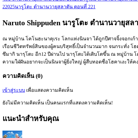
220
25
นารูโตะ ตำนานวายุสลาตัน ตอนที่ 221
Naruto Shippuden นารูโตะ ตำนานวายุสลาต
ณ หมู่บ้าน โคโนฮะนาคุเระ โลกแห่งนินจา ได้ถูกปีศาจจิ้งจอกเก
เรือนชีวิตทรัพย์สินของผู้คนบริสุทธิ์เป็นจำนวนมาก จนกระทั่ง โ
ซึมากิ นารุโตะ อีก12 ปีผ่านไป นารุโตะได้เติบโตขึ้น ณ หมู่บ้าน
ความใฝ่ฝันอยากจะเป็นนินจาผู้ยิ่งใหญ่ ผู้สืบทอดชื่อโฮคาเงะให้คง
ความคิดเห็น (0)
เข้าสู่ระบบ
เพื่อแสดงความคิดเห็น
ยังไม่มีความคิดเห็น เป็นคนแรกที่แสดงความคิดเห็น!
แนะนำสำหรับคุณ