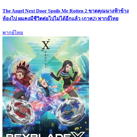
The Angel Next Door Spoils Me Rotten 2 ขาดคุณนางฟ้าข้าง
ห้องไป ผมคงมีชีวิตต่อไปไม่ได้อีกแล้ว (ภาค2) พากย์ไทย
พากย์ไทย