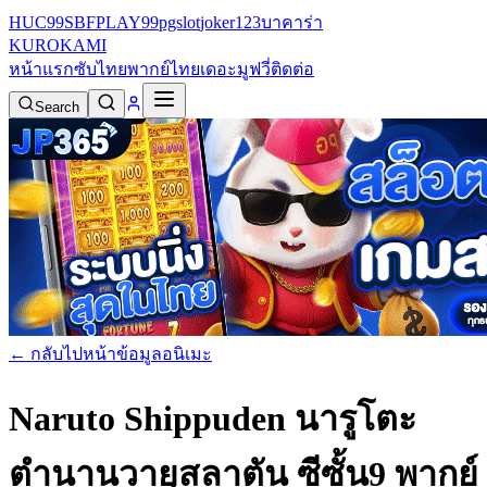
HUC99
SBFPLAY99
pgslot
joker123
บาคาร่า
KURO
KAMI
หน้าแรก
ซับไทย
พากย์ไทย
เดอะมูฟวี่
ติดต่อ
Search
← กลับไปหน้าข้อมูลอนิเมะ
Naruto Shippuden นารูโตะ
ตำนานวายุสลาตัน ซีซั้น9 พากย์