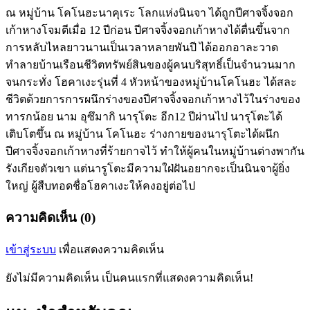
ณ หมู่บ้าน โคโนฮะนาคุเระ โลกแห่งนินจา ได้ถูกปีศาจจิ้งจอก
เก้าหางโจมตีเมื่อ 12 ปีก่อน ปีศาจจิ้งจอกเก้าหางได้ตื่นขึ้นจาก
การหลับไหลยาวนานเป็นเวลาหลายพันปี ได้ออกอาละวาด
ทำลายบ้านเรือนชีวิตทรัพย์สินของผู้คนบริสุทธิ์เป็นจำนวนมาก
จนกระทั่ง โฮคาเงะรุ่นที่ 4 หัวหน้าของหมู่บ้านโคโนฮะ ได้สละ
ชีวิตด้วยการการผนึกร่างของปีศาจจิ้งจอกเก้าหางไว้ในร่างของ
ทารกน้อย นาม อุซึมากิ นารุโตะ อีก12 ปีผ่านไป นารุโตะได้
เติบโตขึ้น ณ หมู่บ้าน โคโนฮะ ร่างกายของนารุโตะได้ผนึก
ปีศาจจิ้งจอกเก้าหางที่ร้ายกาจไว้ ทำให้ผู้คนในหมู่บ้านต่างพากัน
รังเกียจตัวเขา แต่นารูโตะมีความใฝ่ฝันอยากจะเป็นนินจาผู้ยิ่ง
ใหญ่ ผู้สืบทอดชื่อโฮคาเงะให้คงอยู่ต่อไป
ความคิดเห็น (0)
เข้าสู่ระบบ
เพื่อแสดงความคิดเห็น
ยังไม่มีความคิดเห็น เป็นคนแรกที่แสดงความคิดเห็น!