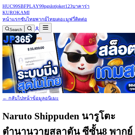
HUC99
SBFPLAY99
pgslot
joker123
บาคาร่า
KURO
KAMI
หน้าแรก
ซับไทย
พากย์ไทย
เดอะมูฟวี่
ติดต่อ
Search
← กลับไปหน้าข้อมูลอนิเมะ
Naruto Shippuden นารูโตะ
ตำนานวายุสลาตัน ซีซั้น8 พากย์