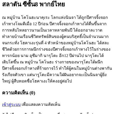
สลาตัน ซีซั้น8 พากย์ไทย
ณ หมู่บ้าน โคโนฮะนาคุเระ โลกแห่งนินจา ได้ถูกปีศาจจิ้งจอก
เก้าหางโจมตีเมื่อ 12 ปีก่อน ปีศาจจิ้งจอกเก้าหางได้ตื่นขึ้นจาก
การหลับไหลยาวนานเป็นเวลาหลายพันปี ได้ออกอาละวาด
ทำลายบ้านเรือนชีวิตทรัพย์สินของผู้คนบริสุทธิ์เป็นจำนวนมาก
จนกระทั่ง โฮคาเงะรุ่นที่ 4 หัวหน้าของหมู่บ้านโคโนฮะ ได้สละ
ชีวิตด้วยการการผนึกร่างของปีศาจจิ้งจอกเก้าหางไว้ในร่างของ
ทารกน้อย นาม อุซึมากิ นารุโตะ อีก12 ปีผ่านไป นารุโตะได้
เติบโตขึ้น ณ หมู่บ้าน โคโนฮะ ร่างกายของนารุโตะได้ผนึก
ปีศาจจิ้งจอกเก้าหางที่ร้ายกาจไว้ ทำให้ผู้คนในหมู่บ้านต่างพากัน
รังเกียจตัวเขา แต่นารูโตะมีความใฝ่ฝันอยากจะเป็นนินจาผู้ยิ่ง
ใหญ่ ผู้สืบทอดชื่อโฮคาเงะให้คงอยู่ต่อไป
ความคิดเห็น (0)
เข้าสู่ระบบ
เพื่อแสดงความคิดเห็น