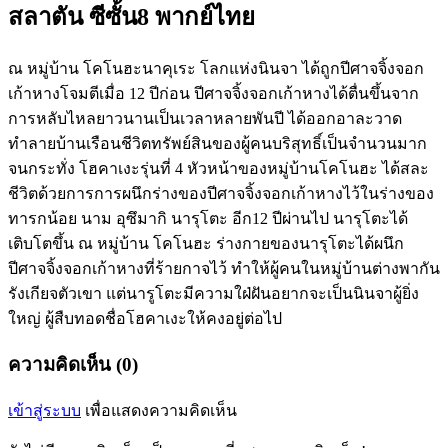
สลาตัน ซีซั้น8 พากย์ไทย
ณ หมู่บ้าน โคโนฮะนาคุเระ โลกแห่งนินจา ได้ถูกปีศาจจิ้งจอก
เก้าหางโจมตีเมื่อ 12 ปีก่อน ปีศาจจิ้งจอกเก้าหางได้ตื่นขึ้นจาก
การหลับไหลยาวนานเป็นเวลาหลายพันปี ได้ออกอาละวาด
ทำลายบ้านเรือนชีวิตทรัพย์สินของผู้คนบริสุทธิ์เป็นจำนวนมาก
จนกระทั่ง โฮคาเงะรุ่นที่ 4 หัวหน้าของหมู่บ้านโคโนฮะ ได้สละ
ชีวิตด้วยการการผนึกร่างของปีศาจจิ้งจอกเก้าหางไว้ในร่างของ
ทารกน้อย นาม อุซึมากิ นารุโตะ อีก12 ปีผ่านไป นารุโตะได้
เติบโตขึ้น ณ หมู่บ้าน โคโนฮะ ร่างกายของนารุโตะได้ผนึก
ปีศาจจิ้งจอกเก้าหางที่ร้ายกาจไว้ ทำให้ผู้คนในหมู่บ้านต่างพากัน
รังเกียจตัวเขา แต่นารูโตะมีความใฝ่ฝันอยากจะเป็นนินจาผู้ยิ่ง
ใหญ่ ผู้สืบทอดชื่อโฮคาเงะให้คงอยู่ต่อไป
ความคิดเห็น (0)
เข้าสู่ระบบ
เพื่อแสดงความคิดเห็น