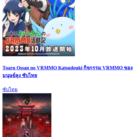
Toaru Ossan no VRMMO Katsudouki กิจกรรม VRMMO ของ
มนุษย์ลุง ซับไทย
ซับไทย