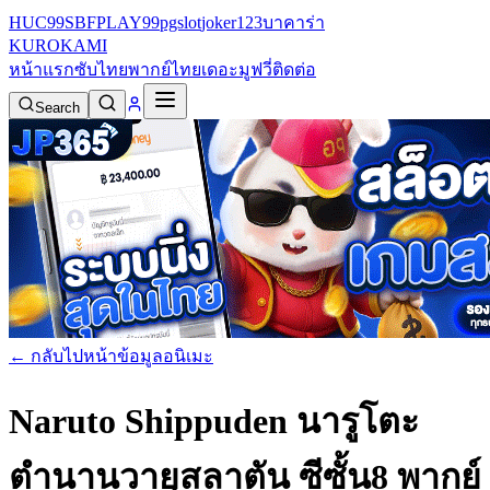
HUC99
SBFPLAY99
pgslot
joker123
บาคาร่า
KURO
KAMI
หน้าแรก
ซับไทย
พากย์ไทย
เดอะมูฟวี่
ติดต่อ
Search
← กลับไปหน้าข้อมูลอนิเมะ
Naruto Shippuden นารูโตะ
ตำนานวายุสลาตัน ซีซั้น8 พากย์