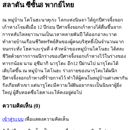
สลาตัน ซีซั้น8 พากย์ไทย
ณ หมู่บ้าน โคโนฮะนาคุเระ โลกแห่งนินจา ได้ถูกปีศาจจิ้งจอก
เก้าหางโจมตีเมื่อ 12 ปีก่อน ปีศาจจิ้งจอกเก้าหางได้ตื่นขึ้นจาก
การหลับไหลยาวนานเป็นเวลาหลายพันปี ได้ออกอาละวาด
ทำลายบ้านเรือนชีวิตทรัพย์สินของผู้คนบริสุทธิ์เป็นจำนวนมาก
จนกระทั่ง โฮคาเงะรุ่นที่ 4 หัวหน้าของหมู่บ้านโคโนฮะ ได้สละ
ชีวิตด้วยการการผนึกร่างของปีศาจจิ้งจอกเก้าหางไว้ในร่างของ
ทารกน้อย นาม อุซึมากิ นารุโตะ อีก12 ปีผ่านไป นารุโตะได้
เติบโตขึ้น ณ หมู่บ้าน โคโนฮะ ร่างกายของนารุโตะได้ผนึก
ปีศาจจิ้งจอกเก้าหางที่ร้ายกาจไว้ ทำให้ผู้คนในหมู่บ้านต่างพากัน
รังเกียจตัวเขา แต่นารูโตะมีความใฝ่ฝันอยากจะเป็นนินจาผู้ยิ่ง
ใหญ่ ผู้สืบทอดชื่อโฮคาเงะให้คงอยู่ต่อไป
ความคิดเห็น (0)
เข้าสู่ระบบ
เพื่อแสดงความคิดเห็น