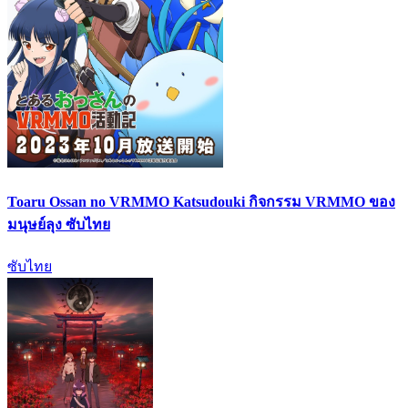
Toaru Ossan no VRMMO Katsudouki กิจกรรม VRMMO ของ
มนุษย์ลุง ซับไทย
ซับไทย