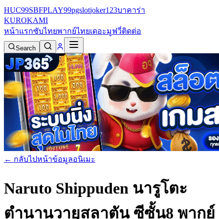
HUC99
SBFPLAY99
pgslot
joker123
บาคาร่า
KURO
KAMI
หน้าแรก
ซับไทย
พากย์ไทย
เดอะมูฟวี่
ติดต่อ
Search
← กลับไปหน้าข้อมูลอนิเมะ
Naruto Shippuden นารูโตะ
ตำนานวายุสลาตัน ซีซั้น8 พากย์