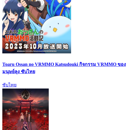
Toaru Ossan no VRMMO Katsudouki กิจกรรม VRMMO ของ
มนุษย์ลุง ซับไทย
ซับไทย