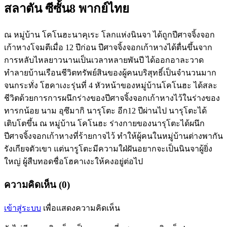
สลาตัน ซีซั้น8 พากย์ไทย
ณ หมู่บ้าน โคโนฮะนาคุเระ โลกแห่งนินจา ได้ถูกปีศาจจิ้งจอก
เก้าหางโจมตีเมื่อ 12 ปีก่อน ปีศาจจิ้งจอกเก้าหางได้ตื่นขึ้นจาก
การหลับไหลยาวนานเป็นเวลาหลายพันปี ได้ออกอาละวาด
ทำลายบ้านเรือนชีวิตทรัพย์สินของผู้คนบริสุทธิ์เป็นจำนวนมาก
จนกระทั่ง โฮคาเงะรุ่นที่ 4 หัวหน้าของหมู่บ้านโคโนฮะ ได้สละ
ชีวิตด้วยการการผนึกร่างของปีศาจจิ้งจอกเก้าหางไว้ในร่างของ
ทารกน้อย นาม อุซึมากิ นารุโตะ อีก12 ปีผ่านไป นารุโตะได้
เติบโตขึ้น ณ หมู่บ้าน โคโนฮะ ร่างกายของนารุโตะได้ผนึก
ปีศาจจิ้งจอกเก้าหางที่ร้ายกาจไว้ ทำให้ผู้คนในหมู่บ้านต่างพากัน
รังเกียจตัวเขา แต่นารูโตะมีความใฝ่ฝันอยากจะเป็นนินจาผู้ยิ่ง
ใหญ่ ผู้สืบทอดชื่อโฮคาเงะให้คงอยู่ต่อไป
ความคิดเห็น (0)
เข้าสู่ระบบ
เพื่อแสดงความคิดเห็น