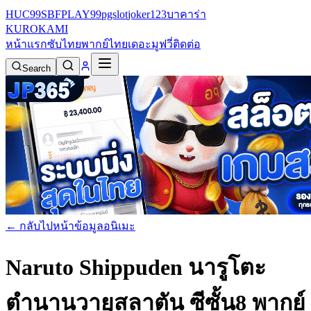
HUC99
SBFPLAY99
pgslot
joker123
บาคาร่า
KURO
KAMI
หน้าแรก
ซับไทย
พากย์ไทย
เดอะมูฟวี่
ติดต่อ
Search
← กลับไปหน้าข้อมูลอนิเมะ
Naruto Shippuden นารูโตะ
ตำนานวายุสลาตัน ซีซั้น8 พากย์