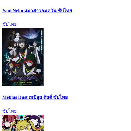
Yani Neko แมวสาวอมควัน ซับไทย
ซับไทย
Mebius Dust เมบิอุส ดัสต์ ซับไทย
ซับไทย