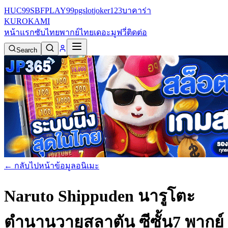
HUC99
SBFPLAY99
pgslot
joker123
บาคาร่า
KURO
KAMI
หน้าแรก
ซับไทย
พากย์ไทย
เดอะมูฟวี่
ติดต่อ
Search
← กลับไปหน้าข้อมูลอนิเมะ
Naruto Shippuden นารูโตะ
ตำนานวายุสลาตัน ซีซั้น7 พากย์