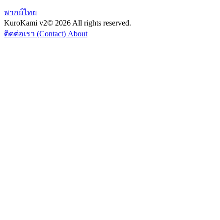
พากย์ไทย
KuroKami
v2
© 2026 All rights reserved.
ติดต่อเรา (Contact)
About