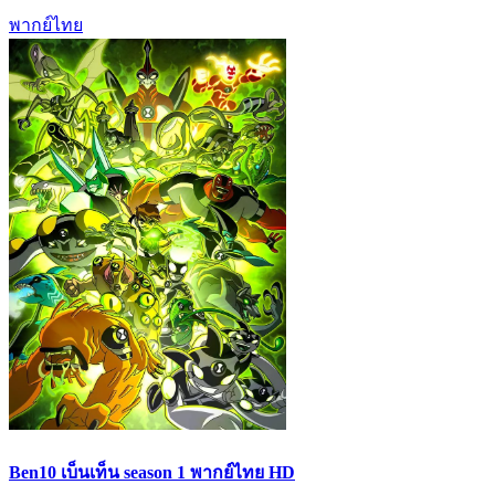
พากย์ไทย
Ben10 เบ็นเท็น season 1 พากย์ไทย HD