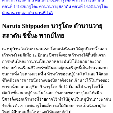
ตำนานวายุสลาตัน ตอนที่ 140
29
นารูโตะ ตำนานวายุสลาตัน
ตอนที่ 141
30
นารูโตะ ตำนานวายุสลาตัน ตอนที่ 142
31
นารูโตะ
ตำนานวายุสลาตัน ตอนที่ 143
Naruto Shippuden นารูโตะ ตำนานวายุ
สลาตัน ซีซั้น6 พากย์ไทย
ณ หมู่บ้าน โคโนฮะนาคุเระ โลกแห่งนินจา ได้ถูกปีศาจจิ้งจอก
เก้าหางโจมตีเมื่อ 12 ปีก่อน ปีศาจจิ้งจอกเก้าหางได้ตื่นขึ้นจาก
การหลับไหลยาวนานเป็นเวลาหลายพันปี ได้ออกอาละวาด
ทำลายบ้านเรือนชีวิตทรัพย์สินของผู้คนบริสุทธิ์เป็นจำนวนมาก
จนกระทั่ง โฮคาเงะรุ่นที่ 4 หัวหน้าของหมู่บ้านโคโนฮะ ได้สละ
ชีวิตด้วยการการผนึกร่างของปีศาจจิ้งจอกเก้าหางไว้ในร่างของ
ทารกน้อย นาม อุซึมากิ นารุโตะ อีก12 ปีผ่านไป นารุโตะได้
เติบโตขึ้น ณ หมู่บ้าน โคโนฮะ ร่างกายของนารุโตะได้ผนึก
ปีศาจจิ้งจอกเก้าหางที่ร้ายกาจไว้ ทำให้ผู้คนในหมู่บ้านต่างพากัน
รังเกียจตัวเขา แต่นารูโตะมีความใฝ่ฝันอยากจะเป็นนินจาผู้ยิ่ง
ใหญ่ ผู้สืบทอดชื่อโฮคาเงะให้คงอยู่ต่อไป