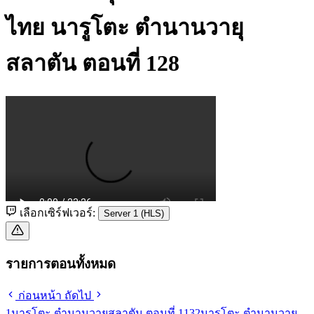
ไทย
นารูโตะ ตำนานวายุ
สลาตัน ตอนที่ 128
เลือกเซิร์ฟเวอร์:
Server 1 (HLS)
รายการตอนทั้งหมด
ก่อนหน้า
ถัดไป
1
นารูโตะ ตำนานวายุสลาตัน ตอนที่ 113
2
นารูโตะ ตำนานวายุ