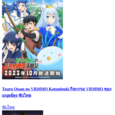
Toaru Ossan no VRMMO Katsudouki กิจกรรม VRMMO ของ
มนุษย์ลุง ซับไทย
ซับไทย