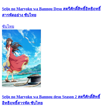
Seijo no Maryoku wa Bannou Desu สตรีศักดิ์สิทธิ์อิทธิฤทธิ์
สารพัดอย่าง ซับไทย
ซับไทย
Seijo no Maryoku wa Bannou desu Season 2 สตรีศักดิ์สิทธิ์
อิทธิฤทธิ์สารพัด ซับไทย