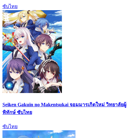
ซับไทย
Seiken Gakuin no Makentsukai จอมมารเกิดใหม่ วิทยาลัยผู้
พิทักษ์ ซับไทย
ซับไทย