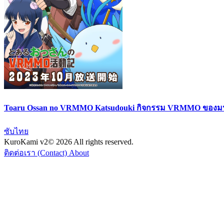
Toaru Ossan no VRMMO Katsudouki กิจกรรม VRMMO ของมนุษ
ซับไทย
KuroKami
v2
© 2026 All rights reserved.
ติดต่อเรา (Contact)
About