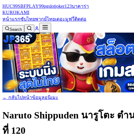
HUC99
SBFPLAY99
pgslot
joker123
บาคาร่า
KURO
KAMI
หน้าแรก
ซับไทย
พากย์ไทย
เดอะมูฟวี่
ติดต่อ
Search
← กลับไปหน้าข้อมูลอนิเมะ
Naruto Shippuden นารูโตะ ตำน
ที่ 120