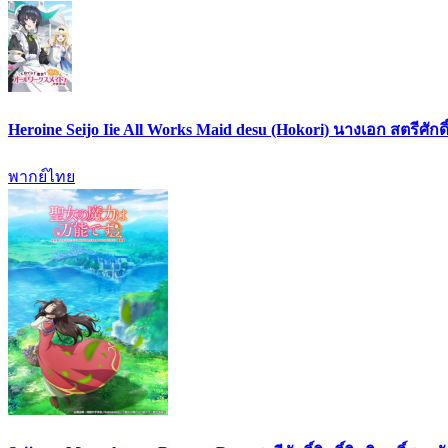
Heroine Seijo Iie All Works Maid desu (Hokori) นางเอก สตรีศัก
พากย์ไทย