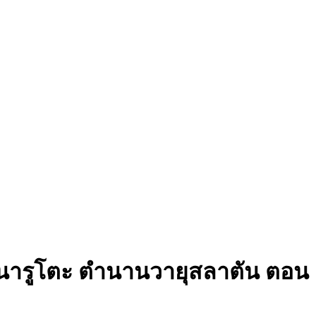
นารูโตะ ตำนานวายุสลาตัน ตอน