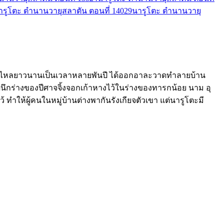
ารูโตะ ตำนานวายุสลาตัน ตอนที่ 140
29
นารูโตะ ตำนานวายุ
ารหลับไหลยาวนานเป็นเวลาหลายพันปี ได้ออกอาละวาดทำลายบ้าน
รผนึกร่างของปีศาจจิ้งจอกเก้าหางไว้ในร่างของทารกน้อย นาม อุ
้ ทำให้ผู้คนในหมู่บ้านต่างพากันรังเกียจตัวเขา แต่นารูโตะมี