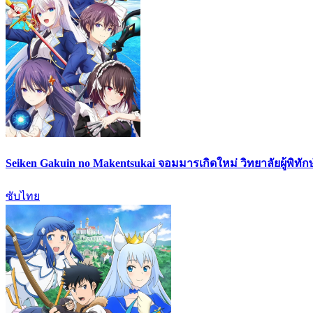
Seiken Gakuin no Makentsukai จอมมารเกิดใหม่ วิทยาลัยผู้พิทัก
ซับไทย