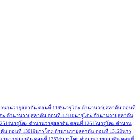
ำนานวายุสลาตัน ตอนที่ 116
5
นารูโตะ ตำนานวายุสลาตัน ตอนที่
ตะ ตำนานวายุสลาตัน ตอนที่ 121
10
นารูโตะ ตำนานวายุสลาตัน
125
14
นารูโตะ ตำนานวายุสลาตัน ตอนที่ 126
15
นารูโตะ ตำนาน
ัน ตอนที่ 130
19
นารูโตะ ตำนานวายุสลาตัน ตอนที่ 131
20
นารู
นานวายุสลาตัน ตอนที่ 135
24
นารูโตะ ตำนานวายุสลาตัน ตอนที่