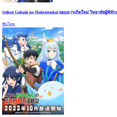
Seiken Gakuin no Makentsukai จอมมารเกิดใหม่ วิทยาลัยผู้พิทัก
ซับไทย