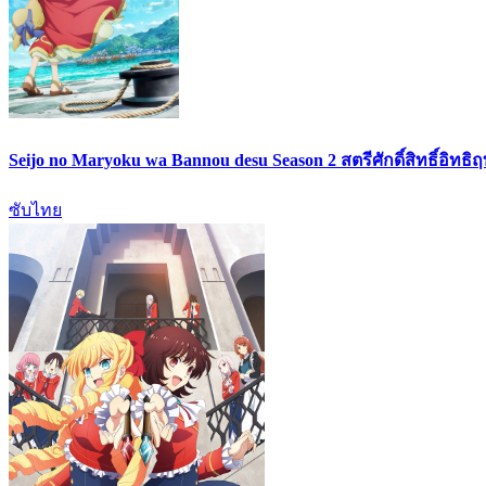
Seijo no Maryoku wa Bannou desu Season 2 สตรีศักดิ์สิทธิ์อิทธิ
ซับไทย