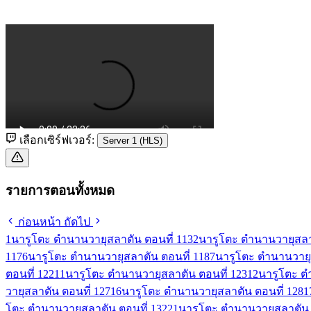
เลือกเซิร์ฟเวอร์:
Server 1 (HLS)
รายการตอนทั้งหมด
ก่อนหน้า
ถัดไป
1
นารูโตะ ตำนานวายุสลาตัน ตอนที่ 113
2
นารูโตะ ตำนานวายุสลาต
117
6
นารูโตะ ตำนานวายุสลาตัน ตอนที่ 118
7
นารูโตะ ตำนานวายุ
ตอนที่ 122
11
นารูโตะ ตำนานวายุสลาตัน ตอนที่ 123
12
นารูโตะ ต
วายุสลาตัน ตอนที่ 127
16
นารูโตะ ตำนานวายุสลาตัน ตอนที่ 128
1
โตะ ตำนานวายุสลาตัน ตอนที่ 132
21
นารูโตะ ตำนานวายุสลาตัน 