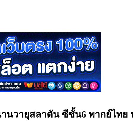
านวายุสลาตัน ซีซั้น6 พากย์ไทย