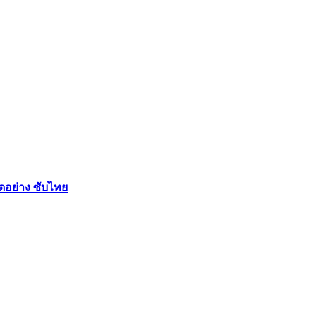
ัดอย่าง ซับไทย