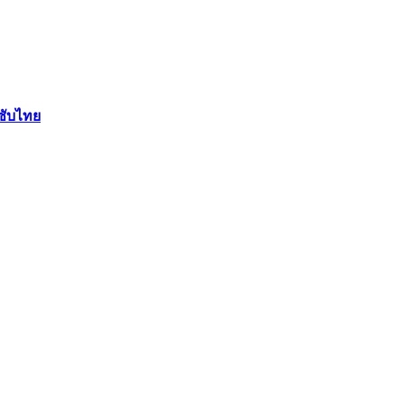
 ซับไทย