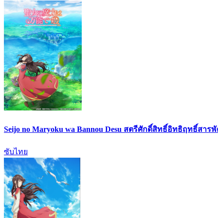
Seijo no Maryoku wa Bannou Desu สตรีศักดิ์สิทธิ์อิทธิฤทธิ์สารพ
ซับไทย