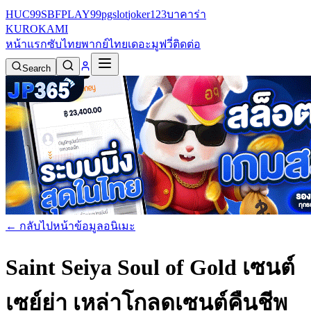
HUC99
SBFPLAY99
pgslot
joker123
บาคาร่า
KURO
KAMI
หน้าแรก
ซับไทย
พากย์ไทย
เดอะมูฟวี่
ติดต่อ
Search
← กลับไปหน้าข้อมูลอนิเมะ
Saint Seiya Soul of Gold เซนต์
เซย์ย่า เหล่าโกลดเซนต์คืนชีพ