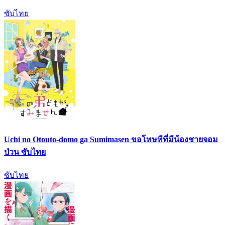
ซับไทย
Uchi no Otouto-domo ga Sumimasen ขอโทษทีที่มีน้องชายจอม
ป่วน ซับไทย
ซับไทย