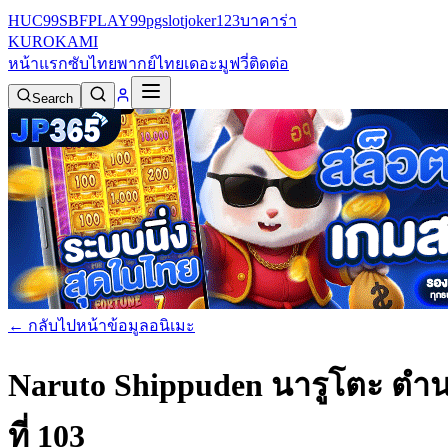
HUC99
SBFPLAY99
pgslot
joker123
บาคาร่า
KURO
KAMI
หน้าแรก
ซับไทย
พากย์ไทย
เดอะมูฟวี่
ติดต่อ
Search
← กลับไปหน้าข้อมูลอนิเมะ
Naruto Shippuden นารูโตะ ตำน
ที่ 103