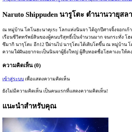
Naruto Shippuden นารูโตะ ตำนานวายุสลาต
ณ หมู่บ้าน โคโนฮะนาคุเระ โลกแห่งนินจา ได้ถูกปีศาจจิ้งจอกเก
เรือนชีวิตทรัพย์สินของผู้คนบริสุทธิ์เป็นจำนวนมาก จนกระทั่ง โ
ซึมากิ นารุโตะ อีก12 ปีผ่านไป นารุโตะได้เติบโตขึ้น ณ หมู่บ้าน
ความใฝ่ฝันอยากจะเป็นนินจาผู้ยิ่งใหญ่ ผู้สืบทอดชื่อโฮคาเงะให้คง
ความคิดเห็น (0)
เข้าสู่ระบบ
เพื่อแสดงความคิดเห็น
ยังไม่มีความคิดเห็น เป็นคนแรกที่แสดงความคิดเห็น!
แนะนำสำหรับคุณ