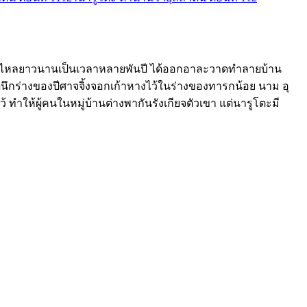
ารหลับไหลยาวนานเป็นเวลาหลายพันปี ได้ออกอาละวาดทำลายบ้าน
รผนึกร่างของปีศาจจิ้งจอกเก้าหางไว้ในร่างของทารกน้อย นาม อุ
้ ทำให้ผู้คนในหมู่บ้านต่างพากันรังเกียจตัวเขา แต่นารูโตะมี