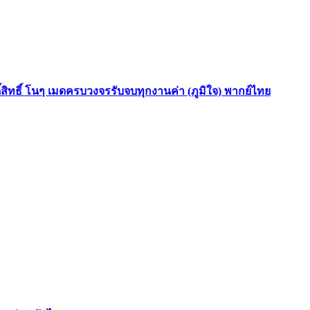
ดิ์สิทธิ์ โนๆ เมดครบวงจรรับจบทุกงานค่า (ภูมิใจ) พากย์ไทย