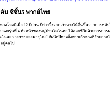
ัน ซีซั้น5 พากย์ไทย
้าหางโจมตีเมื่อ 12 ปีก่อน ปีศาจจิ้งจอกเก้าหางได้ตื่นขึ้นจากก
ฮคาเงะรุ่นที่ 4 หัวหน้าของหมู่บ้านโคโนฮะ ได้สละชีวิตด้วยการกา
 โคโนฮะ ร่างกายของนารุโตะได้ผนึกปีศาจจิ้งจอกเก้าหางที่ร้ายกาจไว
อยู่ต่อไป