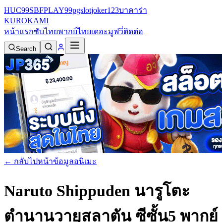
HUC99
SBFPLAY99
pgslot
joker123
บาคาร่า
KURO
KAMI
หน้าแรก
ซับไทย
พากย์ไทย
เดอะมูฟวี่
ติดต่อ
Search
← กลับไปหน้าข้อมูลอนิเมะ
Naruto Shippuden นารูโตะ
ตำนานวายุสลาตัน ซีซั้น5 พากย์