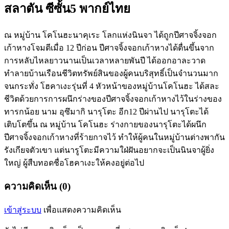
สลาตัน ซีซั้น5 พากย์ไทย
ณ หมู่บ้าน โคโนฮะนาคุเระ โลกแห่งนินจา ได้ถูกปีศาจจิ้งจอก
เก้าหางโจมตีเมื่อ 12 ปีก่อน ปีศาจจิ้งจอกเก้าหางได้ตื่นขึ้นจาก
การหลับไหลยาวนานเป็นเวลาหลายพันปี ได้ออกอาละวาด
ทำลายบ้านเรือนชีวิตทรัพย์สินของผู้คนบริสุทธิ์เป็นจำนวนมาก
จนกระทั่ง โฮคาเงะรุ่นที่ 4 หัวหน้าของหมู่บ้านโคโนฮะ ได้สละ
ชีวิตด้วยการการผนึกร่างของปีศาจจิ้งจอกเก้าหางไว้ในร่างของ
ทารกน้อย นาม อุซึมากิ นารุโตะ อีก12 ปีผ่านไป นารุโตะได้
เติบโตขึ้น ณ หมู่บ้าน โคโนฮะ ร่างกายของนารุโตะได้ผนึก
ปีศาจจิ้งจอกเก้าหางที่ร้ายกาจไว้ ทำให้ผู้คนในหมู่บ้านต่างพากัน
รังเกียจตัวเขา แต่นารูโตะมีความใฝ่ฝันอยากจะเป็นนินจาผู้ยิ่ง
ใหญ่ ผู้สืบทอดชื่อโฮคาเงะให้คงอยู่ต่อไป
ความคิดเห็น (0)
เข้าสู่ระบบ
เพื่อแสดงความคิดเห็น