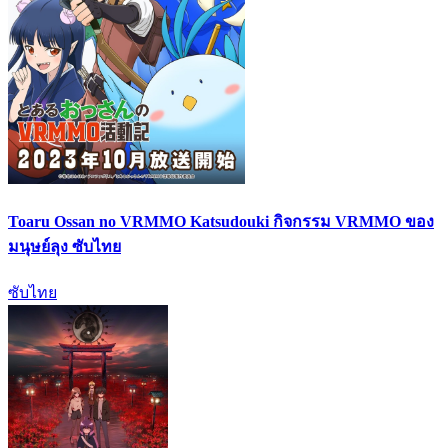
Toaru Ossan no VRMMO Katsudouki กิจกรรม VRMMO ของ
มนุษย์ลุง ซับไทย
ซับไทย