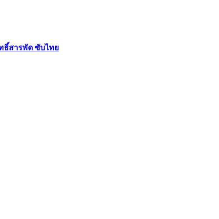
ฤทธิ์สารพัด ซับไทย