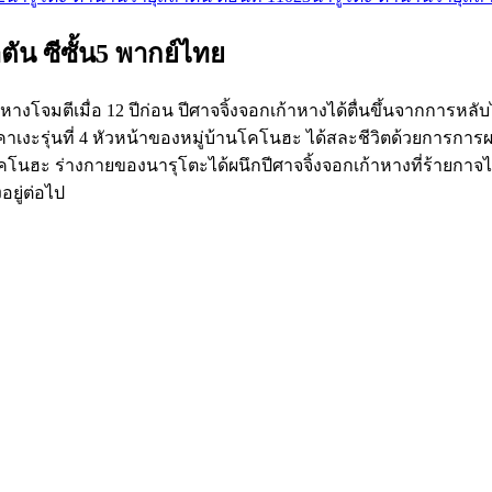
ัน ซีซั้น5 พากย์ไทย
้าหางโจมตีเมื่อ 12 ปีก่อน ปีศาจจิ้งจอกเก้าหางได้ตื่นขึ้นจากก
ฮคาเงะรุ่นที่ 4 หัวหน้าของหมู่บ้านโคโนฮะ ได้สละชีวิตด้วยการกา
 โคโนฮะ ร่างกายของนารุโตะได้ผนึกปีศาจจิ้งจอกเก้าหางที่ร้ายกาจไว
อยู่ต่อไป