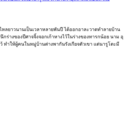
ารหลับไหลยาวนานเป็นเวลาหลายพันปี ได้ออกอาละวาดทำลายบ้าน
รผนึกร่างของปีศาจจิ้งจอกเก้าหางไว้ในร่างของทารกน้อย นาม อุ
้ ทำให้ผู้คนในหมู่บ้านต่างพากันรังเกียจตัวเขา แต่นารูโตะมี