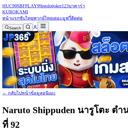
HUC99
SBFPLAY99
pgslot
joker123
บาคาร่า
KURO
KAMI
หน้าแรก
ซับไทย
พากย์ไทย
เดอะมูฟวี่
ติดต่อ
Search
← กลับไปหน้าข้อมูลอนิเมะ
Naruto Shippuden นารูโตะ ตำน
ที่ 92