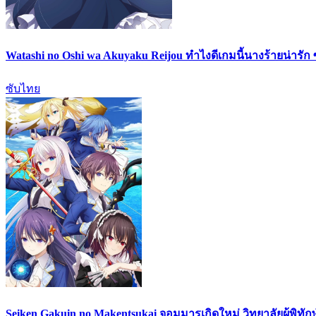
Watashi no Oshi wa Akuyaku Reijou ทำไงดีเกมนี้นางร้ายน่ารัก
ซับไทย
Seiken Gakuin no Makentsukai จอมมารเกิดใหม่ วิทยาลัยผู้พิทัก