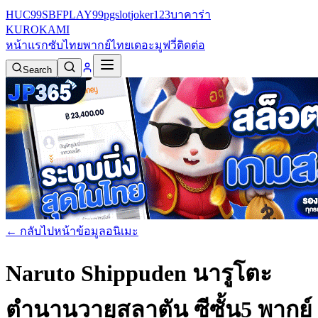
HUC99
SBFPLAY99
pgslot
joker123
บาคาร่า
KURO
KAMI
หน้าแรก
ซับไทย
พากย์ไทย
เดอะมูฟวี่
ติดต่อ
Search
← กลับไปหน้าข้อมูลอนิเมะ
Naruto Shippuden นารูโตะ
ตำนานวายุสลาตัน ซีซั้น5 พากย์