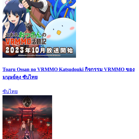
Toaru Ossan no VRMMO Katsudouki กิจกรรม VRMMO ของ
มนุษย์ลุง ซับไทย
ซับไทย