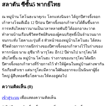
สลาตัน ซีซั้น5 พากย์ไทย
ณ หมู่บ้าน โคโนฮะนาคุเระ โลกแห่งนินจา ได้ถูกปีศาจจิ้งจอก
เก้าหางโจมตีเมื่อ 12 ปีก่อน ปีศาจจิ้งจอกเก้าหางได้ตื่นขึ้นจาก
การหลับไหลยาวนานเป็นเวลาหลายพันปี ได้ออกอาละวาด
ทำลายบ้านเรือนชีวิตทรัพย์สินของผู้คนบริสุทธิ์เป็นจำนวนมาก
จนกระทั่ง โฮคาเงะรุ่นที่ 4 หัวหน้าของหมู่บ้านโคโนฮะ ได้สละ
ชีวิตด้วยการการผนึกร่างของปีศาจจิ้งจอกเก้าหางไว้ในร่างของ
ทารกน้อย นาม อุซึมากิ นารุโตะ อีก12 ปีผ่านไป นารุโตะได้
เติบโตขึ้น ณ หมู่บ้าน โคโนฮะ ร่างกายของนารุโตะได้ผนึก
ปีศาจจิ้งจอกเก้าหางที่ร้ายกาจไว้ ทำให้ผู้คนในหมู่บ้านต่างพากัน
รังเกียจตัวเขา แต่นารูโตะมีความใฝ่ฝันอยากจะเป็นนินจาผู้ยิ่ง
ใหญ่ ผู้สืบทอดชื่อโฮคาเงะให้คงอยู่ต่อไป
ความคิดเห็น (0)
เข้าสู่ระบบ
เพื่อแสดงความคิดเห็น