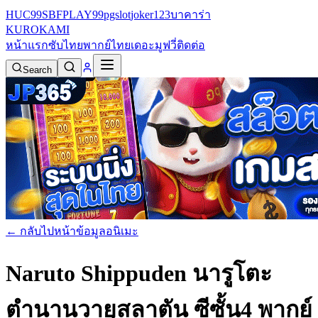
HUC99
SBFPLAY99
pgslot
joker123
บาคาร่า
KURO
KAMI
หน้าแรก
ซับไทย
พากย์ไทย
เดอะมูฟวี่
ติดต่อ
Search
← กลับไปหน้าข้อมูลอนิเมะ
Naruto Shippuden นารูโตะ
ตำนานวายุสลาตัน ซีซั้น4 พากย์