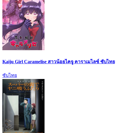
Kaiju Girl Caramelise สาวน้อยไคจู คาราเมไลซ์ ซับไทย
ซับไทย