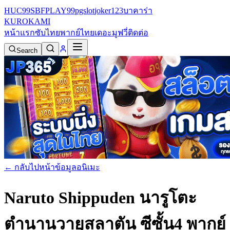
HUC99
SBFPLAY99
pgslot
joker123
บาคาร่า
KURO
KAMI
หน้าแรก
ซับไทย
พากย์ไทย
เดอะมูฟวี่
ติดต่อ
Search
← กลับไปหน้าข้อมูลอนิเมะ
Naruto Shippuden นารูโตะ
ตำนานวายุสลาตัน ซีซั้น4 พากย์