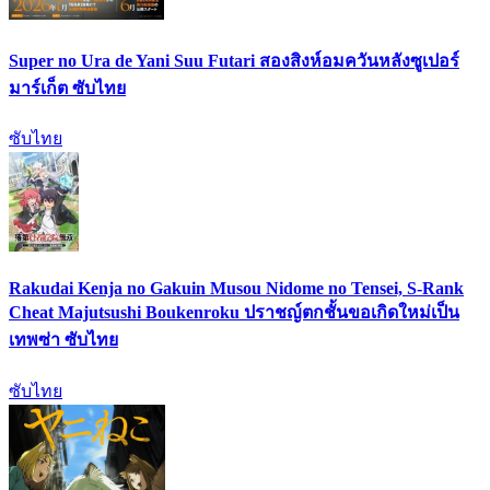
Super no Ura de Yani Suu Futari สองสิงห์อมควันหลังซูเปอร์
มาร์เก็ต ซับไทย
ซับไทย
Rakudai Kenja no Gakuin Musou Nidome no Tensei, S-Rank
Cheat Majutsushi Boukenroku ปราชญ์ตกชั้นขอเกิดใหม่เป็น
เทพซ่า ซับไทย
ซับไทย