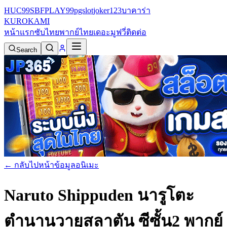
HUC99
SBFPLAY99
pgslot
joker123
บาคาร่า
KURO
KAMI
หน้าแรก
ซับไทย
พากย์ไทย
เดอะมูฟวี่
ติดต่อ
Search
← กลับไปหน้าข้อมูลอนิเมะ
Naruto Shippuden นารูโตะ
ตำนานวายุสลาตัน ซีซั้น2 พากย์