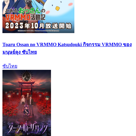
Toaru Ossan no VRMMO Katsudouki กิจกรรม VRMMO ของ
มนุษย์ลุง ซับไทย
ซับไทย