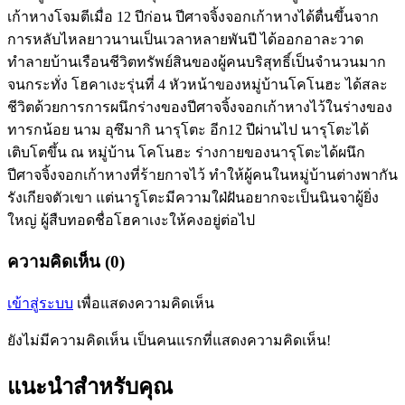
เก้าหางโจมตีเมื่อ 12 ปีก่อน ปีศาจจิ้งจอกเก้าหางได้ตื่นขึ้นจาก
การหลับไหลยาวนานเป็นเวลาหลายพันปี ได้ออกอาละวาด
ทำลายบ้านเรือนชีวิตทรัพย์สินของผู้คนบริสุทธิ์เป็นจำนวนมาก
จนกระทั่ง โฮคาเงะรุ่นที่ 4 หัวหน้าของหมู่บ้านโคโนฮะ ได้สละ
ชีวิตด้วยการการผนึกร่างของปีศาจจิ้งจอกเก้าหางไว้ในร่างของ
ทารกน้อย นาม อุซึมากิ นารุโตะ อีก12 ปีผ่านไป นารุโตะได้
เติบโตขึ้น ณ หมู่บ้าน โคโนฮะ ร่างกายของนารุโตะได้ผนึก
ปีศาจจิ้งจอกเก้าหางที่ร้ายกาจไว้ ทำให้ผู้คนในหมู่บ้านต่างพากัน
รังเกียจตัวเขา แต่นารูโตะมีความใฝ่ฝันอยากจะเป็นนินจาผู้ยิ่ง
ใหญ่ ผู้สืบทอดชื่อโฮคาเงะให้คงอยู่ต่อไป
ความคิดเห็น (0)
เข้าสู่ระบบ
เพื่อแสดงความคิดเห็น
ยังไม่มีความคิดเห็น เป็นคนแรกที่แสดงความคิดเห็น!
แนะนำสำหรับคุณ