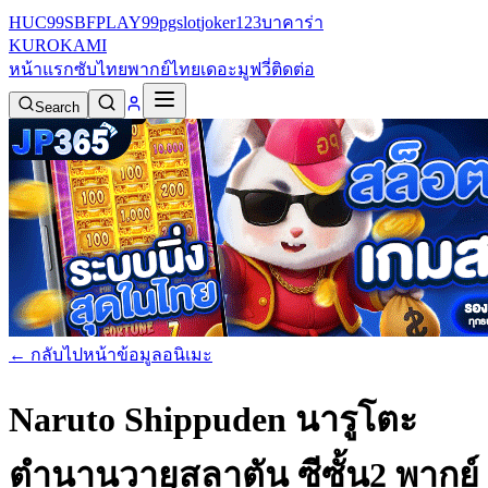
HUC99
SBFPLAY99
pgslot
joker123
บาคาร่า
KURO
KAMI
หน้าแรก
ซับไทย
พากย์ไทย
เดอะมูฟวี่
ติดต่อ
Search
← กลับไปหน้าข้อมูลอนิเมะ
Naruto Shippuden นารูโตะ
ตำนานวายุสลาตัน ซีซั้น2 พากย์