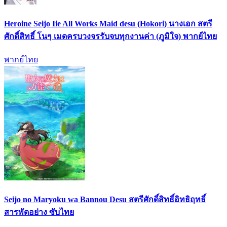
Heroine Seijo Iie All Works Maid desu (Hokori) นางเอก สตรี
ศักดิ์สิทธิ์ โนๆ เมดครบวงจรรับจบทุกงานค่า (ภูมิใจ) พากย์ไทย
พากย์ไทย
Seijo no Maryoku wa Bannou Desu สตรีศักดิ์สิทธิ์อิทธิฤทธิ์
สารพัดอย่าง ซับไทย