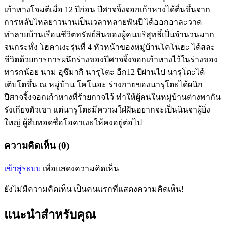
เก้าหางโจมตีเมื่อ 12 ปีก่อน ปีศาจจิ้งจอกเก้าหางได้ตื่นขึ้นจาก
การหลับไหลยาวนานเป็นเวลาหลายพันปี ได้ออกอาละวาด
ทำลายบ้านเรือนชีวิตทรัพย์สินของผู้คนบริสุทธิ์เป็นจำนวนมาก
จนกระทั่ง โฮคาเงะรุ่นที่ 4 หัวหน้าของหมู่บ้านโคโนฮะ ได้สละ
ชีวิตด้วยการการผนึกร่างของปีศาจจิ้งจอกเก้าหางไว้ในร่างของ
ทารกน้อย นาม อุซึมากิ นารุโตะ อีก12 ปีผ่านไป นารุโตะได้
เติบโตขึ้น ณ หมู่บ้าน โคโนฮะ ร่างกายของนารุโตะได้ผนึก
ปีศาจจิ้งจอกเก้าหางที่ร้ายกาจไว้ ทำให้ผู้คนในหมู่บ้านต่างพากัน
รังเกียจตัวเขา แต่นารูโตะมีความใฝ่ฝันอยากจะเป็นนินจาผู้ยิ่ง
ใหญ่ ผู้สืบทอดชื่อโฮคาเงะให้คงอยู่ต่อไป
ความคิดเห็น (0)
เข้าสู่ระบบ
เพื่อแสดงความคิดเห็น
ยังไม่มีความคิดเห็น เป็นคนแรกที่แสดงความคิดเห็น!
แนะนำสำหรับคุณ