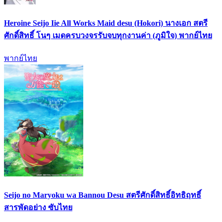
Heroine Seijo Iie All Works Maid desu (Hokori) นางเอก สตรี
ศักดิ์สิทธิ์ โนๆ เมดครบวงจรรับจบทุกงานค่า (ภูมิใจ) พากย์ไทย
พากย์ไทย
Seijo no Maryoku wa Bannou Desu สตรีศักดิ์สิทธิ์อิทธิฤทธิ์
สารพัดอย่าง ซับไทย