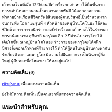
เก้าหางโจมตีเมื่อ 12 ปีก่อน ปีศาจจิ้งจอกเก้าหางได้ตื่นขึ้นจาก
การหลับไหลยาวนานเป็นเวลาหลายพันปี ได้ออกอาละวาด
ทำลายบ้านเรือนชีวิตทรัพย์สินของผู้คนบริสุทธิ์เป็นจำนวนมาก
จนกระทั่ง โฮคาเงะรุ่นที่ 4 หัวหน้าของหมู่บ้านโคโนฮะ ได้สละ
ชีวิตด้วยการการผนึกร่างของปีศาจจิ้งจอกเก้าหางไว้ในร่างของ
ทารกน้อย นาม อุซึมากิ นารุโตะ อีก12 ปีผ่านไป นารุโตะได้
เติบโตขึ้น ณ หมู่บ้าน โคโนฮะ ร่างกายของนารุโตะได้ผนึก
ปีศาจจิ้งจอกเก้าหางที่ร้ายกาจไว้ ทำให้ผู้คนในหมู่บ้านต่างพากัน
รังเกียจตัวเขา แต่นารูโตะมีความใฝ่ฝันอยากจะเป็นนินจาผู้ยิ่ง
ใหญ่ ผู้สืบทอดชื่อโฮคาเงะให้คงอยู่ต่อไป
ความคิดเห็น (0)
เข้าสู่ระบบ
เพื่อแสดงความคิดเห็น
ยังไม่มีความคิดเห็น เป็นคนแรกที่แสดงความคิดเห็น!
แนะนำสำหรับคุณ