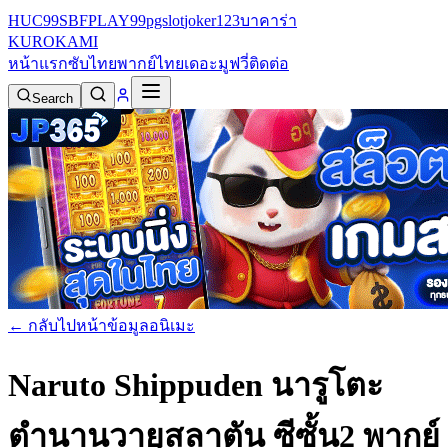
HUC99
SBFPLAY99
pgslot
joker123
บาคาร่า
KURO
KAMI
หน้าแรก
ซับไทย
พากย์ไทย
เดอะมูฟวี่
ติดต่อ
Search
← กลับไปหน้าข้อมูลอนิเมะ
Naruto Shippuden นารูโตะ
ตำนานวายุสลาตัน ซีซั้น2 พากย์