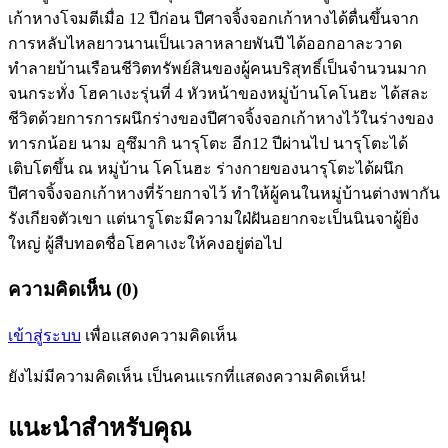
เก้าหางโจมตีเมื่อ 12 ปีก่อน ปีศาจจิ้งจอกเก้าหางได้ตื่นขึ้นจาก
การหลับไหลยาวนานเป็นเวลาหลายพันปี ได้ออกอาละวาด
ทำลายบ้านเรือนชีวิตทรัพย์สินของผู้คนบริสุทธิ์เป็นจำนวนมาก
จนกระทั่ง โฮคาเงะรุ่นที่ 4 หัวหน้าของหมู่บ้านโคโนฮะ ได้สละ
ชีวิตด้วยการการผนึกร่างของปีศาจจิ้งจอกเก้าหางไว้ในร่างของ
ทารกน้อย นาม อุซึมากิ นารุโตะ อีก12 ปีผ่านไป นารุโตะได้
เติบโตขึ้น ณ หมู่บ้าน โคโนฮะ ร่างกายของนารุโตะได้ผนึก
ปีศาจจิ้งจอกเก้าหางที่ร้ายกาจไว้ ทำให้ผู้คนในหมู่บ้านต่างพากัน
รังเกียจตัวเขา แต่นารูโตะมีความใฝ่ฝันอยากจะเป็นนินจาผู้ยิ่ง
ใหญ่ ผู้สืบทอดชื่อโฮคาเงะให้คงอยู่ต่อไป
ความคิดเห็น (0)
เข้าสู่ระบบ
เพื่อแสดงความคิดเห็น
ยังไม่มีความคิดเห็น เป็นคนแรกที่แสดงความคิดเห็น!
แนะนำสำหรับคุณ