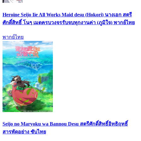
Heroine Seijo Iie All Works Maid desu (Hokori) นางเอก สตรี
ศักดิ์สิทธิ์ โนๆ เมดครบวงจรรับจบทุกงานค่า (ภูมิใจ) พากย์ไทย
พากย์ไทย
Seijo no Maryoku wa Bannou Desu สตรีศักดิ์สิทธิ์อิทธิฤทธิ์
สารพัดอย่าง ซับไทย