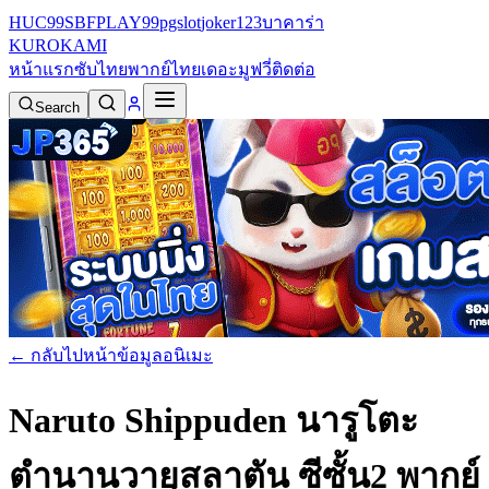
HUC99
SBFPLAY99
pgslot
joker123
บาคาร่า
KURO
KAMI
หน้าแรก
ซับไทย
พากย์ไทย
เดอะมูฟวี่
ติดต่อ
Search
← กลับไปหน้าข้อมูลอนิเมะ
Naruto Shippuden นารูโตะ
ตำนานวายุสลาตัน ซีซั้น2 พากย์