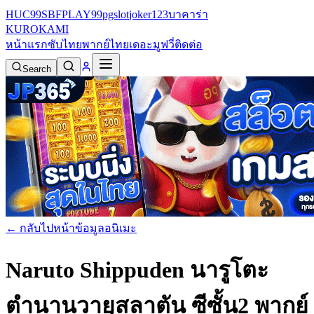
HUC99
SBFPLAY99
pgslot
joker123
บาคาร่า
KURO
KAMI
หน้าแรก
ซับไทย
พากย์ไทย
เดอะมูฟวี่
ติดต่อ
Search
← กลับไปหน้าข้อมูลอนิเมะ
Naruto Shippuden นารูโตะ
ตำนานวายุสลาตัน ซีซั้น2 พากย์