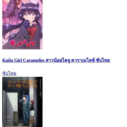
Kaiju Girl Caramelise สาวน้อยไคจู คาราเมไลซ์ ซับไทย
ซับไทย