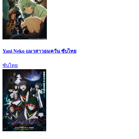
Yani Neko แมวสาวอมควัน ซับไทย
ซับไทย