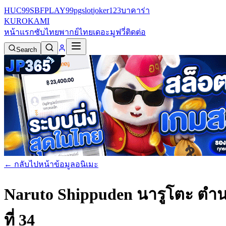
HUC99
SBFPLAY99
pgslot
joker123
บาคาร่า
KURO
KAMI
หน้าแรก
ซับไทย
พากย์ไทย
เดอะมูฟวี่
ติดต่อ
Search
← กลับไปหน้าข้อมูลอนิเมะ
Naruto Shippuden นารูโตะ ตำน
ที่ 34