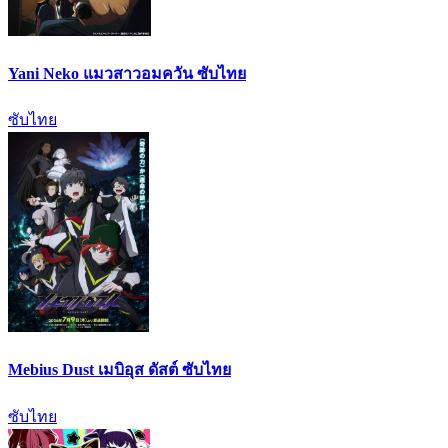
Yani Neko แมวสาวอมควัน ซับไทย
ซับไทย
Mebius Dust เมบิอุส ดัสต์ ซับไทย
ซับไทย