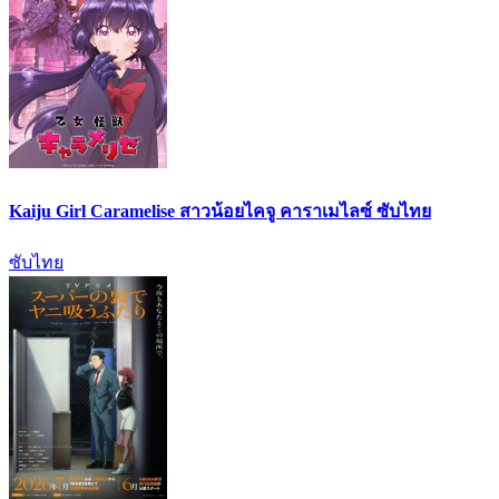
Kaiju Girl Caramelise สาวน้อยไคจู คาราเมไลซ์ ซับไทย
ซับไทย