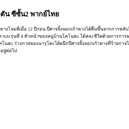
ัน ซีซั้น2 พากย์ไทย
้าหางโจมตีเมื่อ 12 ปีก่อน ปีศาจจิ้งจอกเก้าหางได้ตื่นขึ้นจากก
ฮคาเงะรุ่นที่ 4 หัวหน้าของหมู่บ้านโคโนฮะ ได้สละชีวิตด้วยการกา
 โคโนฮะ ร่างกายของนารุโตะได้ผนึกปีศาจจิ้งจอกเก้าหางที่ร้ายกาจไว
อยู่ต่อไป