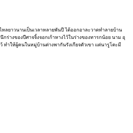
ารหลับไหลยาวนานเป็นเวลาหลายพันปี ได้ออกอาละวาดทำลายบ้าน
รผนึกร่างของปีศาจจิ้งจอกเก้าหางไว้ในร่างของทารกน้อย นาม อุ
้ ทำให้ผู้คนในหมู่บ้านต่างพากันรังเกียจตัวเขา แต่นารูโตะมี