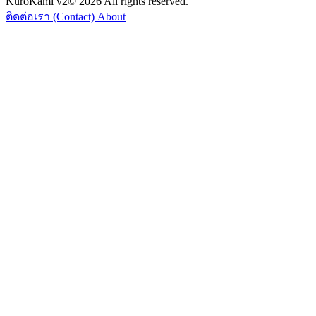
KuroKami
v2
© 2026 All rights reserved.
ติดต่อเรา (Contact)
About