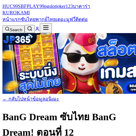
HUC99
SBFPLAY99
pgslot
joker123
บาคาร่า
KURO
KAMI
หน้าแรก
ซับไทย
พากย์ไทย
เดอะมูฟวี่
ติดต่อ
Search
← กลับไปหน้าข้อมูลอนิเมะ
BanG Dream ซับไทย
BanG
Dream! ตอนที่ 12