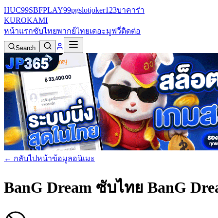
HUC99
SBFPLAY99
pgslot
joker123
บาคาร่า
KURO
KAMI
หน้าแรก
ซับไทย
พากย์ไทย
เดอะมูฟวี่
ติดต่อ
Search
← กลับไปหน้าข้อมูลอนิเมะ
BanG Dream ซับไทย
BanG Drea