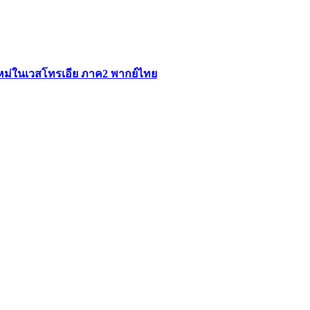
ใหม่ในเวสโทรเอีย ภาค2 พากย์ไทย