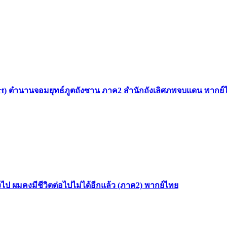
 Sect) ตำนานจอมยุทธ์ภูตถังซาน ภาค2 สำนักถังเลิศภพจบแดน พากย์
ไป ผมคงมีชีวิตต่อไปไม่ได้อีกแล้ว (ภาค2) พากย์ไทย