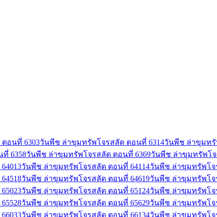
 ตอนที่ 630
3
วันพีช ล่าขุมทรัพโจรสลัด ตอนที่ 631
4
วันพีช ล่าขุมทร
ที่ 635
8
วันพีช ล่าขุมทรัพโจรสลัด ตอนที่ 636
9
วันพีช ล่าขุมทรัพโจ
 640
13
วันพีช ล่าขุมทรัพโจรสลัด ตอนที่ 641
14
วันพีช ล่าขุมทรัพโจ
 645
18
วันพีช ล่าขุมทรัพโจรสลัด ตอนที่ 646
19
วันพีช ล่าขุมทรัพโจ
 650
23
วันพีช ล่าขุมทรัพโจรสลัด ตอนที่ 651
24
วันพีช ล่าขุมทรัพโจ
 655
28
วันพีช ล่าขุมทรัพโจรสลัด ตอนที่ 656
29
วันพีช ล่าขุมทรัพโจ
 660
33
วันพีช ล่าขุมทรัพโจรสลัด ตอนที่ 661
34
วันพีช ล่าขุมทรัพโจ