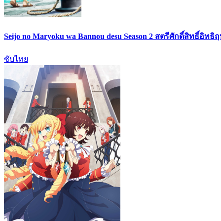
Seijo no Maryoku wa Bannou desu Season 2 สตรีศักดิ์สิทธิ์อิทธิ
ซับไทย