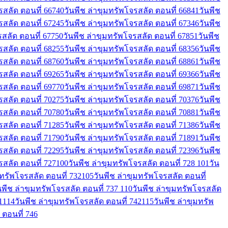
รสลัด ตอนที่ 667
40
วันพีช ล่าขุมทรัพโจรสลัด ตอนที่ 668
41
วันพีช
รสลัด ตอนที่ 672
45
วันพีช ล่าขุมทรัพโจรสลัด ตอนที่ 673
46
วันพีช
รสลัด ตอนที่ 677
50
วันพีช ล่าขุมทรัพโจรสลัด ตอนที่ 678
51
วันพีช
รสลัด ตอนที่ 682
55
วันพีช ล่าขุมทรัพโจรสลัด ตอนที่ 683
56
วันพีช
รสลัด ตอนที่ 687
60
วันพีช ล่าขุมทรัพโจรสลัด ตอนที่ 688
61
วันพีช
รสลัด ตอนที่ 692
65
วันพีช ล่าขุมทรัพโจรสลัด ตอนที่ 693
66
วันพีช
รสลัด ตอนที่ 697
70
วันพีช ล่าขุมทรัพโจรสลัด ตอนที่ 698
71
วันพีช
รสลัด ตอนที่ 702
75
วันพีช ล่าขุมทรัพโจรสลัด ตอนที่ 703
76
วันพีช
รสลัด ตอนที่ 707
80
วันพีช ล่าขุมทรัพโจรสลัด ตอนที่ 708
81
วันพีช
รสลัด ตอนที่ 712
85
วันพีช ล่าขุมทรัพโจรสลัด ตอนที่ 713
86
วันพีช
รสลัด ตอนที่ 717
90
วันพีช ล่าขุมทรัพโจรสลัด ตอนที่ 718
91
วันพีช
รสลัด ตอนที่ 722
95
วันพีช ล่าขุมทรัพโจรสลัด ตอนที่ 723
96
วันพีช
รสลัด ตอนที่ 727
100
วันพีช ล่าขุมทรัพโจรสลัด ตอนที่ 728
101
วัน
มทรัพโจรสลัด ตอนที่ 732
105
วันพีช ล่าขุมทรัพโจรสลัด ตอนที่
นพีช ล่าขุมทรัพโจรสลัด ตอนที่ 737
110
วันพีช ล่าขุมทรัพโจรสลัด
1
114
วันพีช ล่าขุมทรัพโจรสลัด ตอนที่ 742
115
วันพีช ล่าขุมทรัพ
 ตอนที่ 746