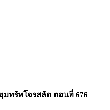
าขุมทรัพโจรสลัด ตอนที่ 676