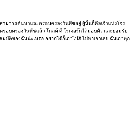
ู้ใดสามารถค้นหาและครอบครองวันพีซอยู่ ผู้นั้นก็คือเจ้าแห่งโจร
 ได้ครอบครองวันพีซแล้ว โกลด์ ดี โรเจอร์ก็ได้มอบตัว และยอมรับ
"สมบัติของฉันน่ะเหรอ อยากได้ก็เอาไปสิ ไปหาเอาเลย ฉันเอาทุก