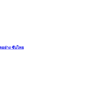
ัดอย่าง ซับไทย