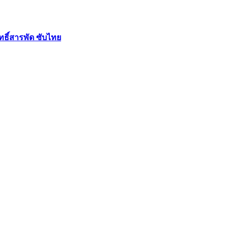
ฤทธิ์สารพัด ซับไทย