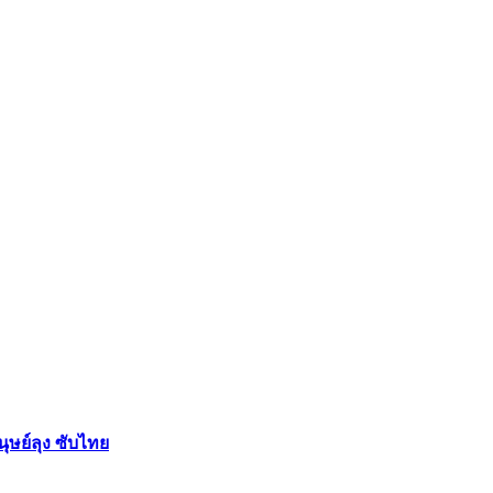
ย์ลุง ซับไทย