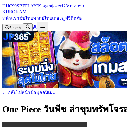
HUC99
SBFPLAY99
pgslot
joker123
บาคาร่า
KURO
KAMI
หน้าแรก
ซับไทย
พากย์ไทย
เดอะมูฟวี่
ติดต่อ
Search
← กลับไปหน้าข้อมูลอนิเมะ
One Piece วันพีช ล่าขุมทรัพโจรส