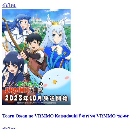
ซับไทย
Toaru Ossan no VRMMO Katsudouki กิจกรรม VRMMO ของมนุษ