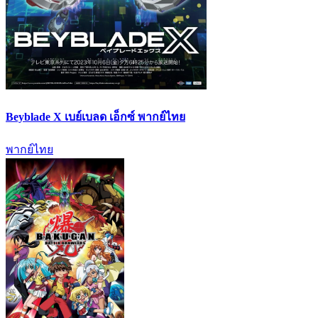
Beyblade X เบย์เบลด เอ็กซ์ พากย์ไทย
พากย์ไทย