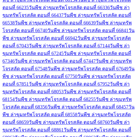
ตอนที่ 662
35
วันพีช ล่าขุมทรัพโจรสลัด ตอนที่ 663
36
วันพีช ล่า
ขุมทรัพโจรสลัด ตอนที่ 664
37
วันพีช ล่าขุมทรัพโจรสลัด ตอนที่
665
38
วันพีช ล่าขุมทรัพโจรสลัด ตอนที่ 666
39
วันพีช ล่าขุมทรัพ
โจรสลัด ตอนที่ 667
40
วันพีช ล่าขุมทรัพโจรสลัด ตอนที่ 668
41
วัน
พีช ล่าขุมทรัพโจรสลัด ตอนที่ 669
42
วันพีช ล่าขุมทรัพโจรสลัด
ตอนที่ 670
43
วันพีช ล่าขุมทรัพโจรสลัด ตอนที่ 671
44
วันพีช ล่า
ขุมทรัพโจรสลัด ตอนที่ 672
45
วันพีช ล่าขุมทรัพโจรสลัด ตอนที่
673
46
วันพีช ล่าขุมทรัพโจรสลัด ตอนที่ 674
47
วันพีช ล่าขุมทรัพ
โจรสลัด ตอนที่ 675
48
วันพีช ล่าขุมทรัพโจรสลัด ตอนที่ 676
49
วัน
พีช ล่าขุมทรัพโจรสลัด ตอนที่ 677
50
วันพีช ล่าขุมทรัพโจรสลัด
ตอนที่ 678
51
วันพีช ล่าขุมทรัพโจรสลัด ตอนที่ 679
52
วันพีช ล่า
ขุมทรัพโจรสลัด ตอนที่ 680
53
วันพีช ล่าขุมทรัพโจรสลัด ตอนที่
681
54
วันพีช ล่าขุมทรัพโจรสลัด ตอนที่ 682
55
วันพีช ล่าขุมทรัพ
โจรสลัด ตอนที่ 683
56
วันพีช ล่าขุมทรัพโจรสลัด ตอนที่ 684
57
วัน
พีช ล่าขุมทรัพโจรสลัด ตอนที่ 685
58
วันพีช ล่าขุมทรัพโจรสลัด
ตอนที่ 686
59
วันพีช ล่าขุมทรัพโจรสลัด ตอนที่ 687
60
วันพีช ล่า
ขุมทรัพโจรสลัด ตอนที่ 688
61
วันพีช ล่าขุมทรัพโจรสลัด ตอนที่