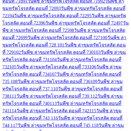
ตอนที่ 718
91
วันพีช ล่าขุมทรัพโจรสลัด ตอนที่ 719
92
วันพีช ล่า
ขุมทรัพโจรสลัด ตอนที่ 720
93
วันพีช ล่าขุมทรัพโจรสลัด ตอนที่
721
94
วันพีช ล่าขุมทรัพโจรสลัด ตอนที่ 722
95
วันพีช ล่าขุมทรัพ
โจรสลัด ตอนที่ 723
96
วันพีช ล่าขุมทรัพโจรสลัด ตอนที่ 724
97
วัน
พีช ล่าขุมทรัพโจรสลัด ตอนที่ 725
98
วันพีช ล่าขุมทรัพโจรสลัด
ตอนที่ 726
99
วันพีช ล่าขุมทรัพโจรสลัด ตอนที่ 727
100
วันพีช ล่า
ขุมทรัพโจรสลัด ตอนที่ 728
101
วันพีช ล่าขุมทรัพโจรสลัด ตอน
ที่ 729
102
วันพีช ล่าขุมทรัพโจรสลัด ตอนที่ 730
103
วันพีช ล่าขุม
ทรัพโจรสลัด ตอนที่ 731
104
วันพีช ล่าขุมทรัพโจรสลัด ตอนที่
732
105
วันพีช ล่าขุมทรัพโจรสลัด ตอนที่ 733
106
วันพีช ล่าขุม
ทรัพโจรสลัด ตอนที่ 734
107
วันพีช ล่าขุมทรัพโจรสลัด ตอนที่
735
108
วันพีช ล่าขุมทรัพโจรสลัด ตอนที่ 736
109
วันพีช ล่าขุม
ทรัพโจรสลัด ตอนที่ 737
110
วันพีช ล่าขุมทรัพโจรสลัด ตอนที่
738
111
วันพีช ล่าขุมทรัพโจรสลัด ตอนที่ 739
112
วันพีช ล่าขุม
ทรัพโจรสลัด ตอนที่ 740
113
วันพีช ล่าขุมทรัพโจรสลัด ตอนที่
741
114
วันพีช ล่าขุมทรัพโจรสลัด ตอนที่ 742
115
วันพีช ล่าขุม
ทรัพโจรสลัด ตอนที่ 743
116
วันพีช ล่าขุมทรัพโจรสลัด ตอนที่
744
117
วันพีช ล่าขุมทรัพโจรสลัด ตอนที่ 745
118
วันพีช ล่าขุม