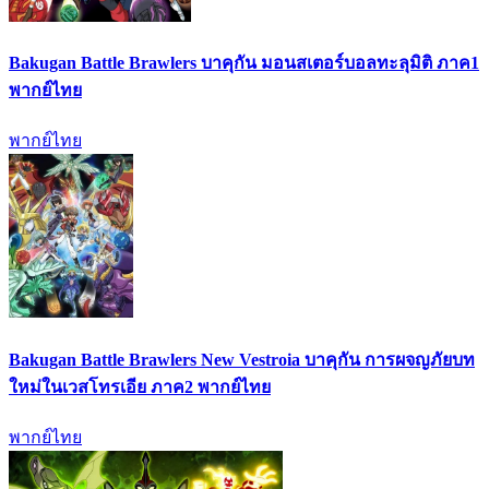
Bakugan Battle Brawlers บาคุกัน มอนสเตอร์บอลทะลุมิติ ภาค1
พากย์ไทย
พากย์ไทย
Bakugan Battle Brawlers New Vestroia บาคุกัน การผจญภัยบท
ใหม่ในเวสโทรเอีย ภาค2 พากย์ไทย
พากย์ไทย