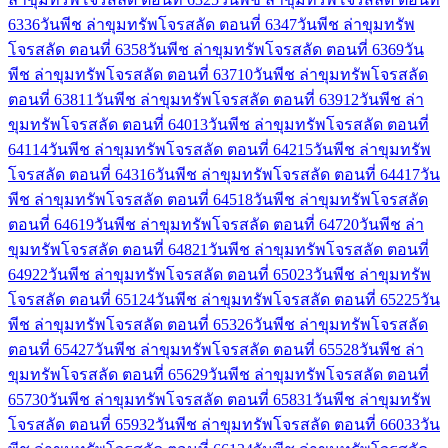
633
6
วันพีช ล่าขุมทรัพโจรสลัด ตอนที่ 634
7
วันพีช ล่าขุมทรัพ
โจรสลัด ตอนที่ 635
8
วันพีช ล่าขุมทรัพโจรสลัด ตอนที่ 636
9
วัน
พีช ล่าขุมทรัพโจรสลัด ตอนที่ 637
10
วันพีช ล่าขุมทรัพโจรสลัด
ตอนที่ 638
11
วันพีช ล่าขุมทรัพโจรสลัด ตอนที่ 639
12
วันพีช ล่า
ขุมทรัพโจรสลัด ตอนที่ 640
13
วันพีช ล่าขุมทรัพโจรสลัด ตอนที่
641
14
วันพีช ล่าขุมทรัพโจรสลัด ตอนที่ 642
15
วันพีช ล่าขุมทรัพ
โจรสลัด ตอนที่ 643
16
วันพีช ล่าขุมทรัพโจรสลัด ตอนที่ 644
17
วัน
พีช ล่าขุมทรัพโจรสลัด ตอนที่ 645
18
วันพีช ล่าขุมทรัพโจรสลัด
ตอนที่ 646
19
วันพีช ล่าขุมทรัพโจรสลัด ตอนที่ 647
20
วันพีช ล่า
ขุมทรัพโจรสลัด ตอนที่ 648
21
วันพีช ล่าขุมทรัพโจรสลัด ตอนที่
649
22
วันพีช ล่าขุมทรัพโจรสลัด ตอนที่ 650
23
วันพีช ล่าขุมทรัพ
โจรสลัด ตอนที่ 651
24
วันพีช ล่าขุมทรัพโจรสลัด ตอนที่ 652
25
วัน
พีช ล่าขุมทรัพโจรสลัด ตอนที่ 653
26
วันพีช ล่าขุมทรัพโจรสลัด
ตอนที่ 654
27
วันพีช ล่าขุมทรัพโจรสลัด ตอนที่ 655
28
วันพีช ล่า
ขุมทรัพโจรสลัด ตอนที่ 656
29
วันพีช ล่าขุมทรัพโจรสลัด ตอนที่
657
30
วันพีช ล่าขุมทรัพโจรสลัด ตอนที่ 658
31
วันพีช ล่าขุมทรัพ
โจรสลัด ตอนที่ 659
32
วันพีช ล่าขุมทรัพโจรสลัด ตอนที่ 660
33
วัน