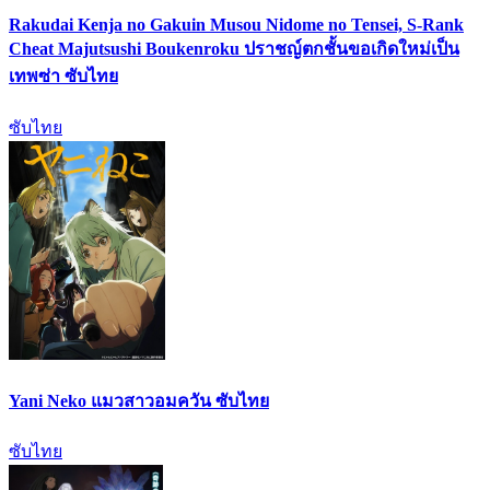
Rakudai Kenja no Gakuin Musou Nidome no Tensei, S-Rank
Cheat Majutsushi Boukenroku ปราชญ์ตกชั้นขอเกิดใหม่เป็น
เทพซ่า ซับไทย
ซับไทย
Yani Neko แมวสาวอมควัน ซับไทย
ซับไทย