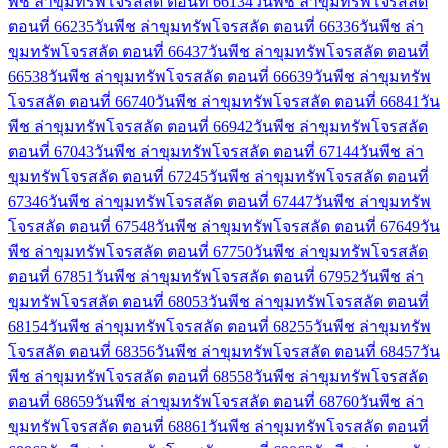
พีช ล่าขุมทรัพโจรสลัด ตอนที่ 661
34
วันพีช ล่าขุมทรัพโจรสลัด
ตอนที่ 662
35
วันพีช ล่าขุมทรัพโจรสลัด ตอนที่ 663
36
วันพีช ล่า
ขุมทรัพโจรสลัด ตอนที่ 664
37
วันพีช ล่าขุมทรัพโจรสลัด ตอนที่
665
38
วันพีช ล่าขุมทรัพโจรสลัด ตอนที่ 666
39
วันพีช ล่าขุมทรัพ
โจรสลัด ตอนที่ 667
40
วันพีช ล่าขุมทรัพโจรสลัด ตอนที่ 668
41
วัน
พีช ล่าขุมทรัพโจรสลัด ตอนที่ 669
42
วันพีช ล่าขุมทรัพโจรสลัด
ตอนที่ 670
43
วันพีช ล่าขุมทรัพโจรสลัด ตอนที่ 671
44
วันพีช ล่า
ขุมทรัพโจรสลัด ตอนที่ 672
45
วันพีช ล่าขุมทรัพโจรสลัด ตอนที่
673
46
วันพีช ล่าขุมทรัพโจรสลัด ตอนที่ 674
47
วันพีช ล่าขุมทรัพ
โจรสลัด ตอนที่ 675
48
วันพีช ล่าขุมทรัพโจรสลัด ตอนที่ 676
49
วัน
พีช ล่าขุมทรัพโจรสลัด ตอนที่ 677
50
วันพีช ล่าขุมทรัพโจรสลัด
ตอนที่ 678
51
วันพีช ล่าขุมทรัพโจรสลัด ตอนที่ 679
52
วันพีช ล่า
ขุมทรัพโจรสลัด ตอนที่ 680
53
วันพีช ล่าขุมทรัพโจรสลัด ตอนที่
681
54
วันพีช ล่าขุมทรัพโจรสลัด ตอนที่ 682
55
วันพีช ล่าขุมทรัพ
โจรสลัด ตอนที่ 683
56
วันพีช ล่าขุมทรัพโจรสลัด ตอนที่ 684
57
วัน
พีช ล่าขุมทรัพโจรสลัด ตอนที่ 685
58
วันพีช ล่าขุมทรัพโจรสลัด
ตอนที่ 686
59
วันพีช ล่าขุมทรัพโจรสลัด ตอนที่ 687
60
วันพีช ล่า
ขุมทรัพโจรสลัด ตอนที่ 688
61
วันพีช ล่าขุมทรัพโจรสลัด ตอนที่