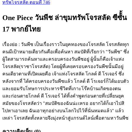
ทรัพโจรสลัด ตอนที่ 746
One Piece วันพีช ล่าขุมทรัพโจรสลัด ซีซัั้น
17 พากย์ไทย
เรื่องย่อ : วันพีซ เป็นเรื่องราวในยุคทองของโจรสลัด โจรสลัดทุก
คนมีเป้าหมายเดียวกันคือเพื่อค้นหา สมบัติที่เรียกว่า "วันพีซ" ซึ่ง
ผู้ใดสามารถค้นหาและครอบครองวันพีซอยู่ ผู้นั้นก็คือเจ้าแห่ง
โจรสลัด(ราชาโจรสลัด) โดยผู้ที่เคยครอบครองวันพีซนั้นมีอยู่
คนเดียวตามที่เปิดเผยคือ เจ้าแห่งโจรสลัด โกลด์ ดี โรเจอร์ ซึ่ง
หลังจากที่ ได้ครอบครองวันพีซแล้ว โกลด์ ดี โรเจอร์ก็ได้มอบตัว
และยอมรับโทษการประหารชีวิตที่เกาะโร๊คบ้านเกิดของตน
และก่อนตายโกลด์ ดี โรเจอร์ ได้ทิ้งคำพูดก่อนตายที่เปลี่ยนยุค
สมัยของโจรสลัดว่า "สมบัติของฉันน่ะเหรอ อยากได้ก็เอาไปสิ
ไปหาเอาเลย ฉันเอาทุกอย่างบนโลกไปไว้ที่นั่นหมดแล้ว" แล้ว
เหล่า โจรสลัดทั้งหลายจึงมุ่งหน้าสู่แกรนด์ไลน์เพื่อตามหาวันพีซ
ความคิดเห็น (0)