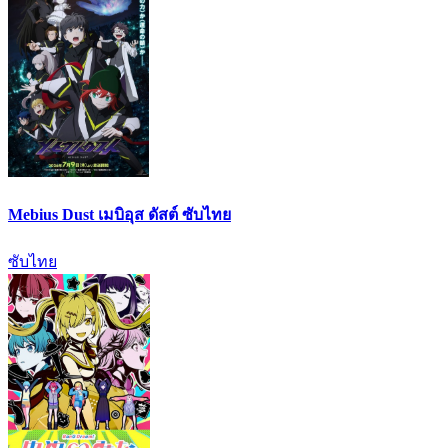
Mebius Dust เมบิอุส ดัสต์ ซับไทย
ซับไทย