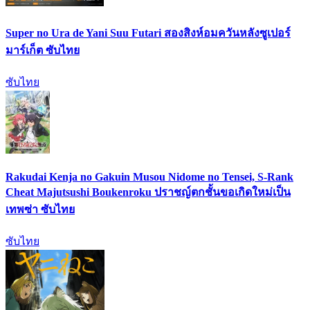
Super no Ura de Yani Suu Futari สองสิงห์อมควันหลังซูเปอร์
มาร์เก็ต ซับไทย
ซับไทย
Rakudai Kenja no Gakuin Musou Nidome no Tensei, S-Rank
Cheat Majutsushi Boukenroku ปราชญ์ตกชั้นขอเกิดใหม่เป็น
เทพซ่า ซับไทย
ซับไทย