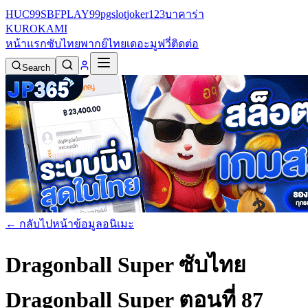
HUC99
SBFPLAY99
pgslot
joker123
บาคาร่า
KURO
KAMI
หน้าแรก
ซับไทย
พากย์ไทย
เดอะมูฟวี่
ติดต่อ
Search
← กลับไปหน้าข้อมูลอนิเมะ
Dragonball Super ซับไทย
Dragonball Super ตอนที่ 87