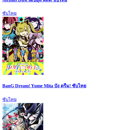
ซับไทย
BanG Dream! Yume Mita บัง ดรีม! ซับไทย
ซับไทย