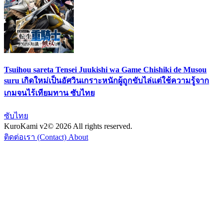
Tsuihou sareta Tensei Juukishi wa Game Chishiki de Musou
suru เกิดใหม่เป็นอัศวินเกราะหนักผู้ถูกขับไล่แต่ใช้ความรู้จาก
เกมจนไร้เทียมทาน ซับไทย
ซับไทย
KuroKami
v2
© 2026 All rights reserved.
ติดต่อเรา (Contact)
About