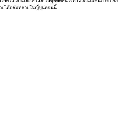
ัวเองกันเลย ส่วนสาเหตุที่ตัดสินใจทำทีวีอนิเมชั่นภาคต่อก็
ายได้ถล่มทลายในญี่ปุ่นตอนนี้