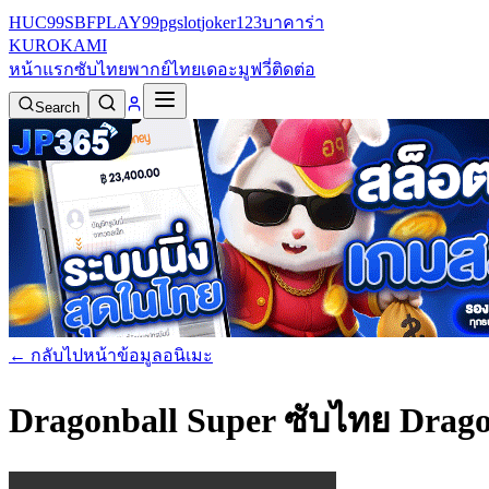
HUC99
SBFPLAY99
pgslot
joker123
บาคาร่า
KURO
KAMI
หน้าแรก
ซับไทย
พากย์ไทย
เดอะมูฟวี่
ติดต่อ
Search
← กลับไปหน้าข้อมูลอนิเมะ
Dragonball Super ซับไทย
Drago