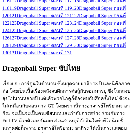
116
117
Dragonball Super ตอนที่ 117
118
Dragonball Super ตอนที่
118
119
Dragonball Super ตอนที่ 119
120
Dragonball Super ตอนที่
120
121
Dragonball Super ตอนที่ 121
122
Dragonball Super ตอนที่
122
123
Dragonball Super ตอนที่ 123
124
Dragonball Super ตอนที่
124
125
Dragonball Super ตอนที่ 125
126
Dragonball Super ตอนที่
126
127
Dragonball Super ตอนที่ 127
128
Dragonball Super ตอนที่
128
129
Dragonball Super ตอนที่ 129
130
Dragonball Super ตอนที่
130
131
Dragonball Super ตอนที่ 131
Dragonball Super ซับไทย
เรื่องย่อ : การ์ตูนในตำนาน ซึ่งหยุดฉายมาถึง 18 ปี และนี่คือภาค
ต่อ โดยเป็นเนื้อเรื่องหลังจบศึกการต่อสู้กับจอมมารบู ซึ่งโลกสงบ
สุขไปนานหลายปี แต่แล้วพวกโกคูก็ต้องพบกับศึกครั้งใหม่ ซึ่งจะ
ไม่เหมือนกับตอนภาค GT โดยคราวนี้ทางอาจารย์โทริยามะ อา
กิระ จะเป็นจะเป็นคนเขียนบทและกำกับการสร้าง ร่วมกับทาง
Fuji TV ด้วยตัวเองกันเลย ส่วนสาเหตุที่ตัดสินใจทำทีวีอนิเมชั่
นภาคต่อก็เพราะ อาจารย์โทริยามะ อากิระ ได้เห็นกระแสตอบ