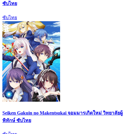
ซับไทย
ซับไทย
Seiken Gakuin no Makentsukai จอมมารเกิดใหม่ วิทยาลัยผู้
พิทักษ์ ซับไทย