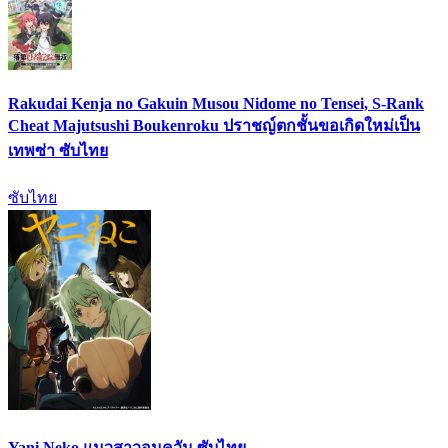
Rakudai Kenja no Gakuin Musou Nidome no Tensei, S-Rank
Cheat Majutsushi Boukenroku ปราชญ์ตกชั้นขอเกิดใหม่เป็น
เทพซ่า ซับไทย
ซับไทย
Yani Neko แมวสาวอมควัน ซับไทย