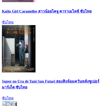
Kaiju Girl Caramelise สาวน้อยไคจู คาราเมไลซ์ ซับไทย
ซับไทย
Super no Ura de Yani Suu Futari สองสิงห์อมควันหลังซูเปอร์
มาร์เก็ต ซับไทย
ซับไทย