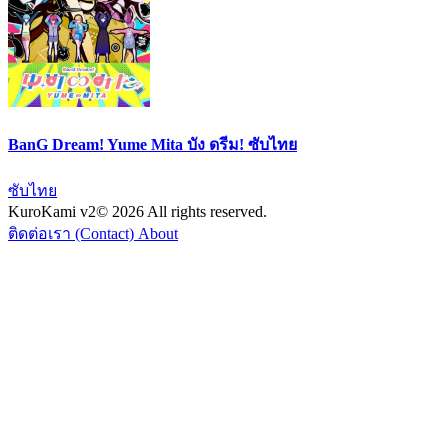
BanG Dream! Yume Mita บัง ดรีม! ซับไทย
ซับไทย
KuroKami
v2
© 2026 All rights reserved.
ติดต่อเรา (Contact)
About