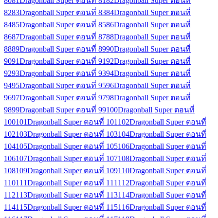
80
81
Dragonball Super ตอนที่ 81
82
Dragonball Super ตอนที่
82
83
Dragonball Super ตอนที่ 83
84
Dragonball Super ตอนที่
84
85
Dragonball Super ตอนที่ 85
86
Dragonball Super ตอนที่
86
87
Dragonball Super ตอนที่ 87
88
Dragonball Super ตอนที่
88
89
Dragonball Super ตอนที่ 89
90
Dragonball Super ตอนที่
90
91
Dragonball Super ตอนที่ 91
92
Dragonball Super ตอนที่
92
93
Dragonball Super ตอนที่ 93
94
Dragonball Super ตอนที่
94
95
Dragonball Super ตอนที่ 95
96
Dragonball Super ตอนที่
96
97
Dragonball Super ตอนที่ 97
98
Dragonball Super ตอนที่
98
99
Dragonball Super ตอนที่ 99
100
Dragonball Super ตอนที่
100
101
Dragonball Super ตอนที่ 101
102
Dragonball Super ตอนที่
102
103
Dragonball Super ตอนที่ 103
104
Dragonball Super ตอนที่
104
105
Dragonball Super ตอนที่ 105
106
Dragonball Super ตอนที่
106
107
Dragonball Super ตอนที่ 107
108
Dragonball Super ตอนที่
108
109
Dragonball Super ตอนที่ 109
110
Dragonball Super ตอนที่
110
111
Dragonball Super ตอนที่ 111
112
Dragonball Super ตอนที่
112
113
Dragonball Super ตอนที่ 113
114
Dragonball Super ตอนที่
114
115
Dragonball Super ตอนที่ 115
116
Dragonball Super ตอนที่