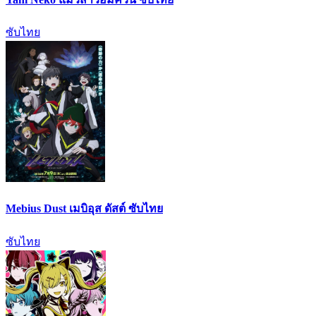
ซับไทย
Mebius Dust เมบิอุส ดัสต์ ซับไทย
ซับไทย