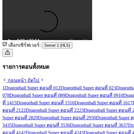
เลือกเซิร์ฟเวอร์:
Server 1 (HLS)
รายการตอนทั้งหมด
ก่อนหน้า
ถัดไป
1
Dragonball Super ตอนที่ 01
2
Dragonball Super ตอนที่ 02
3
Dragonba
07
8
Dragonball Super ตอนที่ 08
9
Dragonball Super ตอนที่ 09
10
Drago
ที่ 14
15
Dragonball Super ตอนที่ 15
16
Dragonball Super ตอนที่ 16
17
ตอนที่ 21
22
Dragonball Super ตอนที่ 22
23
Dragonball Super ตอนที่ 
Super ตอนที่ 28
29
Dragonball Super ตอนที่ 29
30
Dragonball Super ต
34
35
Dragonball Super ตอนที่ 35
36
Dragonball Super ตอนที่ 36
37
Dr
ตอนที่ 41
42
Dragonball Super ตอนที่ 42
43
Dragonball Super ตอนที่ 