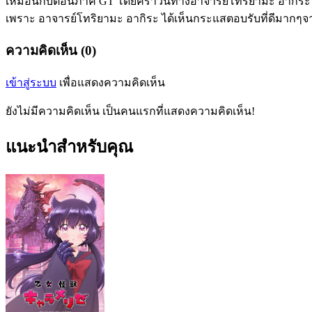
เหมือนกับตอนภาค GT โดยคราวนี้ทางอาจารย์โทริยามะ อากิระ จะเ
เพราะ อาจารย์โทริยามะ อากิระ ได้เห็นกระแสตอบรับที่ดีมากๆจากมู
ความคิดเห็น (0)
เข้าสู่ระบบ
เพื่อแสดงความคิดเห็น
ยังไม่มีความคิดเห็น เป็นคนแรกที่แสดงความคิดเห็น!
แนะนำสำหรับคุณ