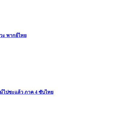
ทวะ พากย์ไทย
สไลม์ไปซะแล้ว ภาค 4 ซับไทย