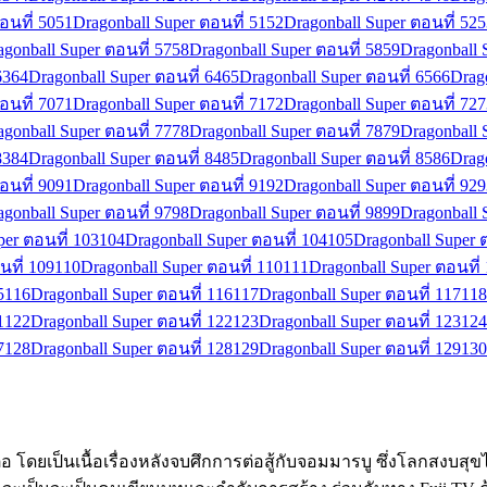
อนที่ 50
51
Dragonball Super ตอนที่ 51
52
Dragonball Super ตอนที่ 52
5
agonball Super ตอนที่ 57
58
Dragonball Super ตอนที่ 58
59
Dragonball 
63
64
Dragonball Super ตอนที่ 64
65
Dragonball Super ตอนที่ 65
66
Drag
อนที่ 70
71
Dragonball Super ตอนที่ 71
72
Dragonball Super ตอนที่ 72
7
agonball Super ตอนที่ 77
78
Dragonball Super ตอนที่ 78
79
Dragonball 
83
84
Dragonball Super ตอนที่ 84
85
Dragonball Super ตอนที่ 85
86
Drag
อนที่ 90
91
Dragonball Super ตอนที่ 91
92
Dragonball Super ตอนที่ 92
9
agonball Super ตอนที่ 97
98
Dragonball Super ตอนที่ 98
99
Dragonball 
per ตอนที่ 103
104
Dragonball Super ตอนที่ 104
105
Dragonball Super 
นที่ 109
110
Dragonball Super ตอนที่ 110
111
Dragonball Super ตอนที่
5
116
Dragonball Super ตอนที่ 116
117
Dragonball Super ตอนที่ 117
118
1
122
Dragonball Super ตอนที่ 122
123
Dragonball Super ตอนที่ 123
124
7
128
Dragonball Super ตอนที่ 128
129
Dragonball Super ตอนที่ 129
130
ต่อ โดยเป็นเนื้อเรื่องหลังจบศึกการต่อสู้กับจอมมารบู ซึ่งโลกสงบส