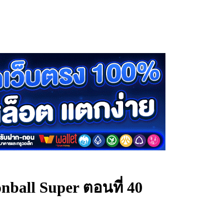
nball Super ตอนที่ 40